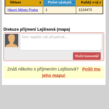
Oblast
Počet výskytů
Každý x-tý
Hlavní Město Praha
1
1124473
Diskuze příjmení Lejšisová (mapa)
Znáš někoho s příjmením
Lejšisová
?
Pošli mu
jeho mapu!