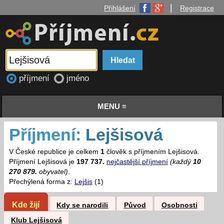
|
Přihlášení
Registrace
příjmení
jméno
MENU ≡
Příjmení:
Lejšisová
V České republice je celkem
1
člověk s příjmením Lejšisová.
Příjmení Lejšisová je
197 737.
nejčastější příjmení
(každý
10
270 879.
obyvatel)
.
Přechýlená forma z:
Lejšis
(1)
Kde žijí
Kdy se narodili
Původ
Osobnosti
Klub Lejšisová