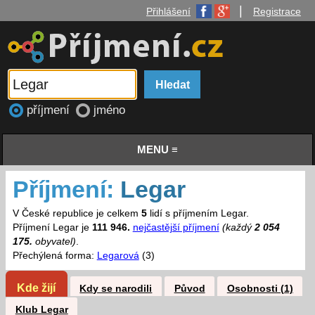
|
Přihlášení
Registrace
příjmení
jméno
MENU ≡
Příjmení:
Legar
V České republice je celkem
5
lidí s příjmením Legar.
Příjmení Legar je
111 946.
nejčastější příjmení
(každý
2 054
175.
obyvatel)
.
Přechýlená forma:
Legarová
(3)
Kde žijí
Kdy se narodili
Původ
Osobnosti (1)
Klub Legar