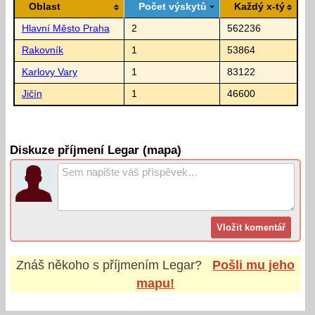
Oblast
Počet výskytů
Každý x-tý
Hlavní Město Praha
2
562236
Rakovník
1
53864
Karlovy Vary
1
83122
Jičín
1
46600
Diskuze příjmení Legar (mapa)
Znáš někoho s příjmením
Legar
?
Pošli mu jeho
mapu!