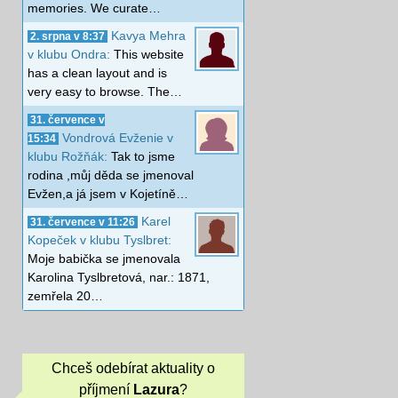
memories. We curate…
Kavya Mehra
2. srpna v 8:37
v klubu Ondra:
This website
has a clean layout and is
very easy to browse. The…
31. července v
Vondrová Evženie v
15:34
klubu Rožňák:
Tak to jsme
rodina ,můj děda se jmenoval
Evžen,a já jsem v Kojetíně…
Karel
31. července v 11:26
Kopeček v klubu Tyslbret:
Moje babička se jmenovala
Karolina Tyslbretová, nar.: 1871,
zemřela 20…
Chceš odebírat aktuality o
příjmení
Lazura
?