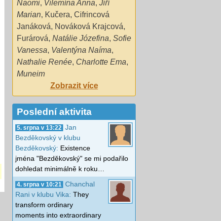
Naomi
,
Vilemína Anna
,
Jiří
Marian
,
Kučera
,
Cifrincová
Janáková
,
Nováková Krajcová
,
Furárová
,
Natálie Józefina
,
Sofie
Vanessa
,
Valentýna Naíma
,
Nathalie Renée
,
Charlotte Ema
,
Muneim
Zobrazit více
Poslední aktivita
Jan
5. srpna v 13:22
Bezděkovský v klubu
Bezděkovský:
Existence
jména "Bezděkovský" se mi podařilo
dohledat minimálně k roku…
Chanchal
4. srpna v 10:21
Rani v klubu Vika:
They
transform ordinary
moments into extraordinary