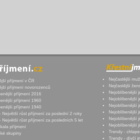
Nejčastější mu
ější příjmení v ČR
Nejčastější že
ější příjmení novorozenců
Nejoblíbenější
benější příjmení 2016
Nejoblíbenější
benější příjmení 1960
Nejoblíbenější
benější příjmení 1940
Nejoblíbenější
- Největší růst příjmení za poslední 2 roky
Nejoblíbenější
 Největší růst příjmení za posledních 5 let
Nejoblíbenější
ikala příjmení
Trendy - chlape
ké skupiny
Trendy - dívčí 