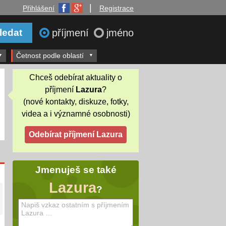
|
Přihlášení
Registrace
příjmení
jméno
Četnost podle oblastí
Chceš odebírat aktuality o
příjmení
Lazura
?
(nové kontakty, diskuze, fotky,
videa a i významné osobnosti)
Jmenuješ se také
Lazura
?