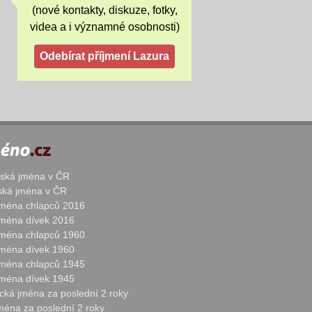
(nové kontakty, diskuze, fotky,
videa a i významné osobnosti)
žská jména v ČR
nská jména v ČR
 jména chlapců 2016
 jména dívek 2016
 jména chlapců 1960
 jména dívek 1960
 jména chlapců 1945
 jména dívek 1945
cká jména za poslední 2 roky
jména za poslední 2 roky