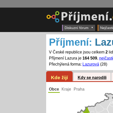
Diskuzní fórum
Nejčast
Příjmení:
Laz
V České republice jsou celkem
2
li
Příjmení Lazura je
164 509.
nejčastě
Přechýlená forma:
Lazurová
(28)
Kde žijí
Kdy se narodili
Obce
Kraje
Praha