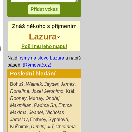
Znáš někoho s příjmením
Lazura
?
Pošli mu jeho mapu!
Najdi
rýmy na slovo Lazura
a napiš
báseň.
(Rýmovač.cz)
Poslední hledání
Bohuš
,
Wathek
,
Jayden James
,
Ronalina
,
Josef Jeronimo
,
Král
,
Rooney
,
Murray
,
Ondřej
Maxmilián
,
Padma Srí
,
Emma
Maxima
,
Jeanel
,
Nicholas
Jaroslav
,
Embrey
,
Sýpalová
,
Kušnirak
,
Dimitrij Jiří
,
Chidinma