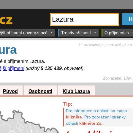
ější příjmení novorozenců
Trendy příjmení
O příjmeních
https://www.prijmeni.cz/Lazura
ura
dé s příjmením Lazura.
jší příjmení
(každý
5 135 439.
obyvatel)
.
Zobrazeno:
189x
Původ
Osobnosti
Klub Lazura
Tip:
Pro informace o oblasti na mapu
klikněte
.
Pro zobrazení stránky
oblasti
klikněte 2x.
.