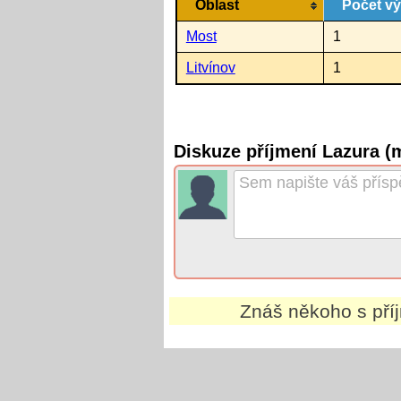
Oblast
Počet v
Most
1
Litvínov
1
Diskuze příjmení Lazura (
Znáš někoho s př