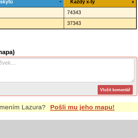
ýskytů
Každý x-tý
74343
37343
mapa)
íjmením
Lazura
?
Pošli mu jeho mapu!