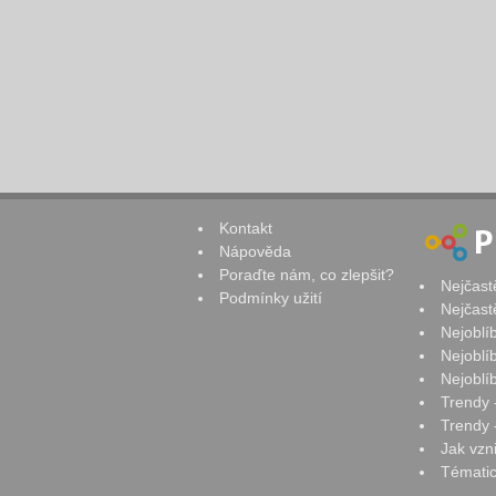
Kontakt
Nápověda
Poraďte nám, co zlepšit?
Nejčast
Podmínky užití
Nejčast
Nejoblí
Nejoblí
Nejoblí
Trendy 
Trendy -
Jak vzn
Tématic