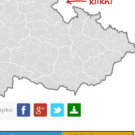
mapku