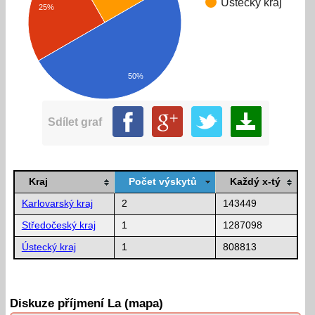
Ústecký kraj
25%
50%
Sdílet graf
Kraj
Počet výskytů
Každý x-tý
Karlovarský kraj
2
143449
Středočeský kraj
1
1287098
Ústecký kraj
1
808813
Diskuze příjmení La (mapa)