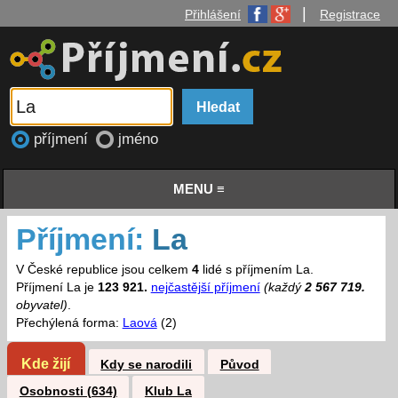
|
Přihlášení
Registrace
příjmení
jméno
MENU ≡
Příjmení:
La
V České republice jsou celkem
4
lidé s příjmením La.
Příjmení La je
123 921.
nejčastější příjmení
(každý
2 567 719.
obyvatel)
.
Přechýlená forma:
Laová
(2)
Kde žijí
Kdy se narodili
Původ
Osobnosti (634)
Klub La