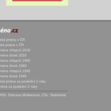
žská jména v ČR
nská jména v ČR
 jména chlapců 2016
 jména dívek 2016
 jména chlapců 1960
 jména dívek 1960
 jména chlapců 1945
 jména dívek 1945
cká jména za poslední 2 roky
jména za poslední 2 roky
PhDr. Dobrava Moldanová, CSc. Statistická