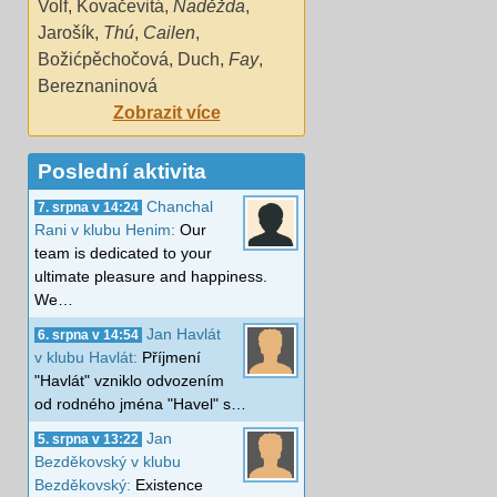
Volf
,
Kovačevitá
,
Naděžda
,
Jarošík
,
Thú
,
Cailen
,
Božićpěchočová
,
Duch
,
Fay
,
Bereznaninová
Zobrazit více
Poslední aktivita
Chanchal
7. srpna v 14:24
Rani v klubu Henim:
Our
team is dedicated to your
ultimate pleasure and happiness.
We…
Jan Havlát
6. srpna v 14:54
v klubu Havlát:
Příjmení
"Havlát" vzniklo odvozením
od rodného jména "Havel" s…
Jan
5. srpna v 13:22
Bezděkovský v klubu
Bezděkovský:
Existence