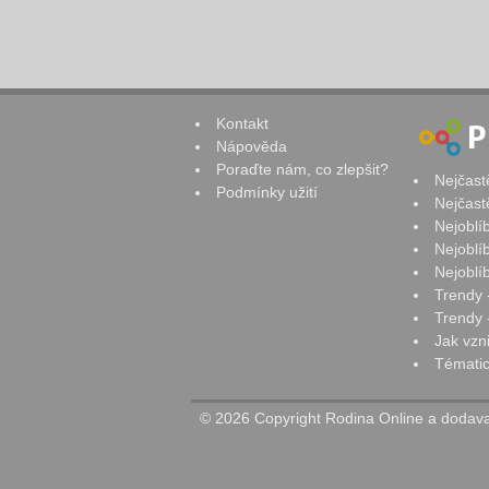
Kontakt
Nápověda
Poraďte nám, co zlepšit?
Nejčast
Podmínky užití
Nejčast
Nejoblí
Nejoblí
Nejoblí
Trendy 
Trendy -
Jak vzn
Tématic
© 2026 Copyright Rodina Online a dodavat