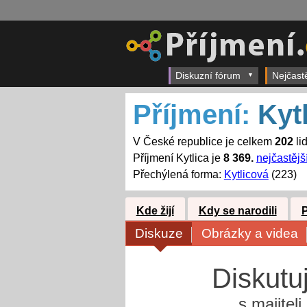
Diskuzní fórum
Nejčast
Příjmení:
Kyt
V České republice je celkem
202
lid
Příjmení Kytlica je
8 369.
nejčastějš
Přechýlená forma:
Kytlicová
(223)
Kde žijí
Kdy se narodili
Diskuze
Obrázky a videa
Diskutu
s majitel