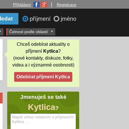
|
Přihlášení
Registrace
příjmení
jméno
Četnost podle oblastí
Chceš odebírat aktuality o
příjmení
Kytlica
?
(nové kontakty, diskuze, fotky,
videa a i významné osobnosti)
Jmenuješ se také
Kytlica
?