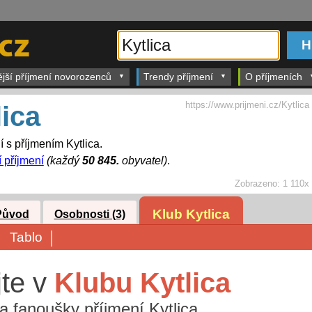
ější příjmení novorozenců
Trendy příjmení
O příjmeních
https://www.prijmeni.cz/Kytlica
lica
í s příjmením Kytlica.
í příjmení
(každý
50 845.
obyvatel)
.
Zobrazeno:
1 110x
Klub Kytlica
Původ
Osobnosti (3)
Tablo
jte v
Klubu Kytlica
i a fanoušky příjmení Kytlica.