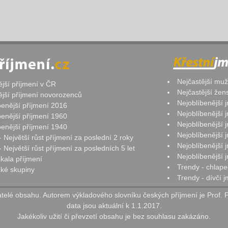
Nejčastější mu
ější příjmení v ČR
Nejčastější že
ější příjmení novorozenců
Nejoblíbenější
benější příjmení 2016
Nejoblíbenější
benější příjmení 1960
Nejoblíbenější
benější příjmení 1940
Nejoblíbenější
- Největší růst příjmení za poslední 2 roky
Nejoblíbenější
 Největší růst příjmení za posledních 5 let
Nejoblíbenější
ikala příjmení
Trendy - chlape
ké skupiny
Trendy - dívčí 
elé obsahu. Autorem výkladového slovníku českých příjmení je Prof. 
data jsou aktuální k 1.1.2017.
Jakékoliv užití či převzetí obsahu je bez souhlasu zakázáno.