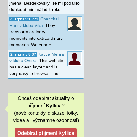
jména "Bezděkovský" se mi podařilo
dohledat minimálně k roku…
Chanchal
4. srpna v 10:21
Rani v klubu Vika:
They
transform ordinary
moments into extraordinary
memories. We curate…
Kavya Mehra
2. srpna v 8:37
v klubu Ondra:
This website
has a clean layout and is
very easy to browse. The…
Chceš odebírat aktuality o
příjmení
Kytlica
?
(nové kontakty, diskuze, fotky,
videa a i významné osobnosti)