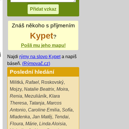
Znáš někoho s příjmením
Kypet
?
Pošli mu jeho mapu!
Najdi
rýmy na slovo Kypet
a napiš
báseň.
(Rýmovač.cz)
Poslední hledání
Militká
,
Rafael
,
Roskovský
,
Mojzy
,
Natalie Beatrix
,
Moira
,
Renia
,
Mezuliáník
,
Klara
Theresa
,
Tatanja
,
Marcos
Antonio
,
Caroline Emilia
,
Sofía
,
Mladenka
,
Jan Matěj
,
Tendai
,
Floura
,
Márie
,
Linda Aloisia
,