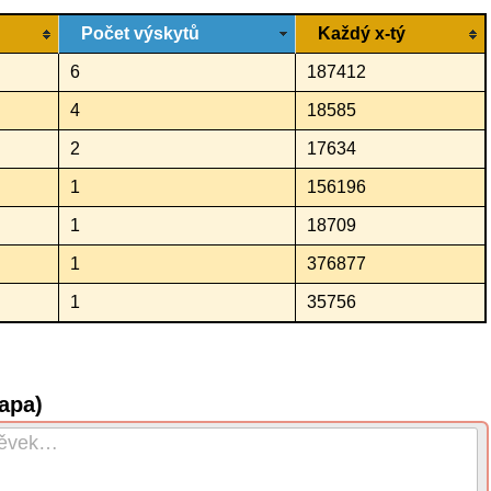
Počet výskytů
Každý x-tý
6
187412
4
18585
2
17634
1
156196
1
18709
1
376877
1
35756
apa)