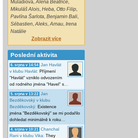
Muladiová
,
Alena Beatrice
,
Mikuláš Alois
,
Heba
,
Otto Filip
,
Pavlína Šarlota
,
Benjamin Bali
,
Sébastien
,
Aleks
,
Arnau
,
Irena
Natálie
Zobrazit více
Poslední aktivita
Jan Havlát
6. srpna v 14:54
v klubu Havlát:
Příjmení
"Havlát" vzniklo odvozením
od rodného jména "Havel" s…
Jan
5. srpna v 13:22
Bezděkovský v klubu
Bezděkovský:
Existence
jména "Bezděkovský" se mi podařilo
dohledat minimálně k roku…
Chanchal
4. srpna v 10:21
Rani v klubu Vika:
They