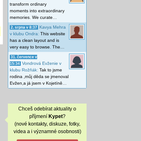
transform ordinary
moments into extraordinary
memories. We curate…
Kavya Mehra
2. srpna v 8:37
v klubu Ondra:
This website
has a clean layout and is
very easy to browse. The…
31. července v
Vondrová Evženie v
15:34
klubu Rožňák:
Tak to jsme
rodina ,můj děda se jmenoval
Evžen,a já jsem v Kojetíně…
Chceš odebírat aktuality o
příjmení
Kypet
?
(nové kontakty, diskuze, fotky,
videa a i významné osobnosti)