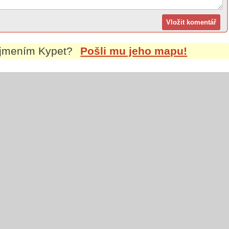
íjmením
Kypet
?
Pošli mu jeho mapu!