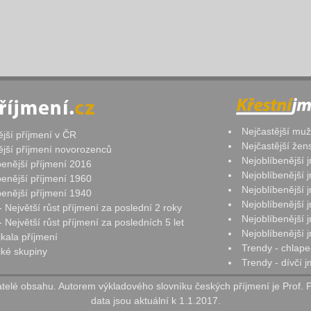
Nejčastější mu
ější příjmení v ČR
Nejčastější že
ější příjmení novorozenců
Nejoblíbenější
benější příjmení 2016
Nejoblíbenější
benější příjmení 1960
Nejoblíbenější
benější příjmení 1940
Nejoblíbenější
- Největší růst příjmení za poslední 2 roky
Nejoblíbenější
 Největší růst příjmení za posledních 5 let
Nejoblíbenější
ikala příjmení
Trendy - chlape
ké skupiny
Trendy - dívčí 
elé obsahu. Autorem výkladového slovníku českých příjmení je Prof. 
data jsou aktuální k 1.1.2017.