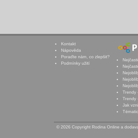
Kontakt
Nápověda
Poraďte nám, co zlepšit?
Nejčast
Podmínky užití
Nejčast
Nejoblí
Nejoblí
Nejoblí
Trendy 
Trendy -
Jak vzn
Tématic
© 2026 Copyright Rodina Online a dodavat