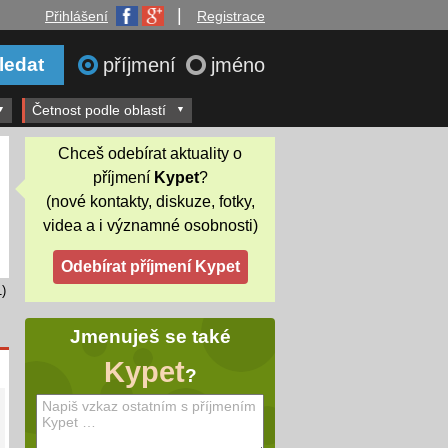
|
Přihlášení
Registrace
příjmení
jméno
Četnost podle oblastí
Chceš odebírat aktuality o
příjmení
Kypet
?
(nové kontakty, diskuze, fotky,
videa a i významné osobnosti)
)
Jmenuješ se také
Kypet
?