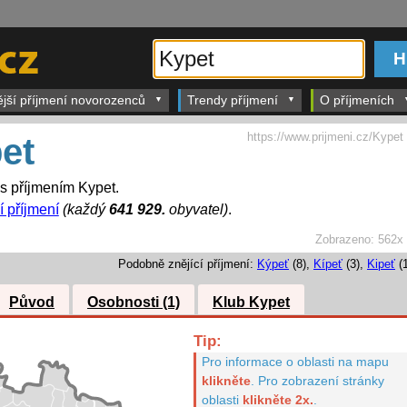
ější příjmení novorozenců
Trendy příjmení
O příjmeních
https://www.prijmeni.cz/Kypet
et
 s příjmením Kypet.
í příjmení
(každý
641 929.
obyvatel)
.
Zobrazeno:
562x
Podobně znějící příjmení:
Kýpeť
(8),
Kípeť
(3),
Kipeť
(1
Původ
Osobnosti (1)
Klub Kypet
Tip:
Pro informace o oblasti na mapu
klikněte
.
Pro zobrazení stránky
oblasti
klikněte 2x.
.