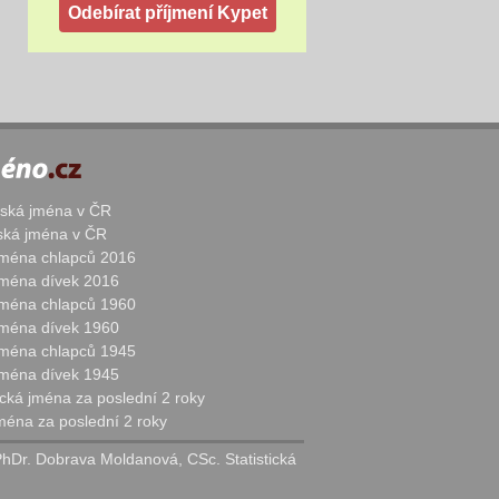
žská jména v ČR
nská jména v ČR
 jména chlapců 2016
 jména dívek 2016
 jména chlapců 1960
 jména dívek 1960
 jména chlapců 1945
 jména dívek 1945
cká jména za poslední 2 roky
jména za poslední 2 roky
PhDr. Dobrava Moldanová, CSc. Statistická