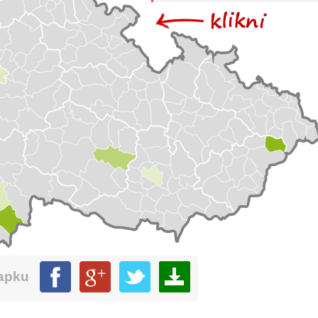
mapku