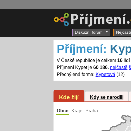
Diskuzní fórum
Nejčast
Příjmení:
Kyp
V České republice je celkem
16
lidí
Příjmení Kypet je
60 186.
nejčastějš
Přechýlená forma:
Kypetová
(12)
Kde žijí
Kdy se narodili
Obce
Kraje
Praha