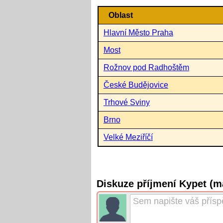
Oblast
Hlavní Město Praha
Most
Rožnov pod Radhoštěm
České Budějovice
Trhové Sviny
Brno
Velké Meziříčí
Diskuze příjmení Kypet (m