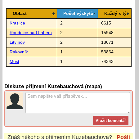
Oblast
Počet výskytů
Každý x-tý
Kraslice
2
6615
Roudnice nad Labem
2
15948
Litvínov
2
18671
Rakovník
1
53864
Most
1
74343
Diskuze příjmení Kuzebauchová (mapa)
Znáš někoho s příjmením
Kuzebauchová
?
Pošli