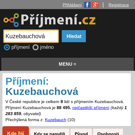
|
Přihlášení
Registrace
příjmení
jméno
MENU ≡
Příjmení:
Kuzebauchová
V České republice je celkem
8
lidí s příjmením Kuzebauchová.
Příjmení Kuzebauchová je
88 495.
nejčastější příjmení
(každý
1
283 859.
obyvatel)
.
Přechýlená forma z:
Kuzebauch
(10)
Kde žijí
Kdy se narodili
Původ
Osobnosti