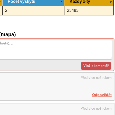
Počet výskytů
Každý x-tý
2
23483
 (mapa)
Před více než rokem
Odpovědět
Před více než rokem