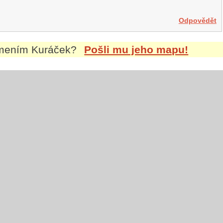
Odpovědět
jmením
Kuráček
?
Pošli mu jeho mapu!