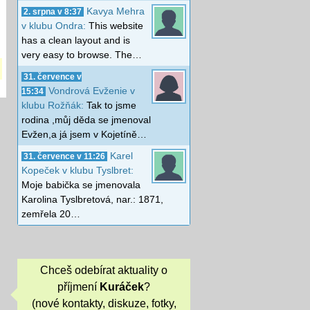
Kavya Mehra
2. srpna v 8:37
v klubu Ondra:
This website
has a clean layout and is
very easy to browse. The…
31. července v
Vondrová Evženie v
15:34
klubu Rožňák:
Tak to jsme
rodina ,můj děda se jmenoval
Evžen,a já jsem v Kojetíně…
Karel
31. července v 11:26
Kopeček v klubu Tyslbret:
Moje babička se jmenovala
Karolina Tyslbretová, nar.: 1871,
zemřela 20…
Chceš odebírat aktuality o
příjmení
Kuráček
?
(nové kontakty, diskuze, fotky,