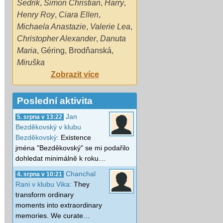
Sedrik
,
Šimon Christian
,
Harry
,
Henry Roy
,
Ciara Ellen
,
Michaela Anastazie
,
Valerie Lea
,
Christopher Alexander
,
Danuta
Maria
,
Géring
,
Brodňanská
,
Miruška
Zobrazit více
Poslední aktivita
Jan
5. srpna v 13:22
Bezděkovský v klubu
Bezděkovský:
Existence
jména "Bezděkovský" se mi podařilo
dohledat minimálně k roku…
Chanchal
4. srpna v 10:21
Rani v klubu Vika:
They
transform ordinary
moments into extraordinary
memories. We curate…