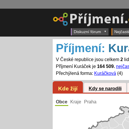
Diskuzní fórum
Nejčast
Příjmení:
Kur
V České republice jsou celkem
2
li
Příjmení Kuráček je
164 509.
nejčas
Přechýlená forma:
Kuráčková
(4)
Kde žijí
Kdy se narodili
Obce
Kraje
Praha