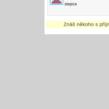
slepice
Znáš někoho s pří