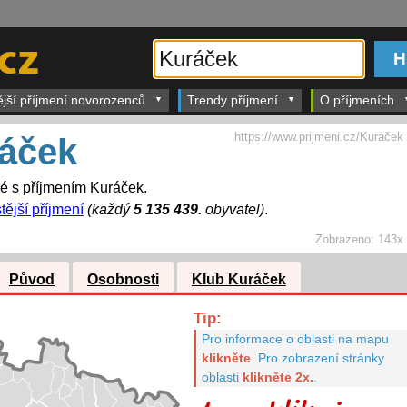
ější příjmení novorozenců
Trendy příjmení
O příjmeních
https://www.prijmeni.cz/Kuráček
áček
dé s příjmením Kuráček.
tější příjmení
(každý
5 135 439.
obyvatel)
.
Zobrazeno:
143x
Původ
Osobnosti
Klub Kuráček
Tip:
Pro informace o oblasti na mapu
klikněte
.
Pro zobrazení stránky
oblasti
klikněte 2x.
.