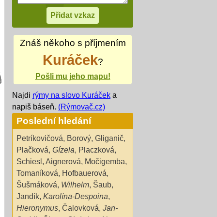
Znáš někoho s příjmením
Kuráček
?
Pošli mu jeho mapu!
Najdi
rýmy na slovo Kuráček
a
napiš báseň.
(Rýmovač.cz)
Poslední hledání
Petríkovičová
,
Borový
,
Gliganič
,
Plačková
,
Gízela
,
Placzková
,
Schiesl
,
Aignerová
,
Močigemba
,
Tomaníková
,
Hofbauerová
,
Šušmáková
,
Wilhelm
,
Šaub
,
Jandík
,
Karolína-Despoina
,
Hieronymus
,
Čalovková
,
Jan-