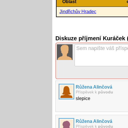
Oblast
Jindřichův Hradec
Diskuze příjmení Kuráček
Růžena Alinčová
Příspěvek k
původu
slepice
Růžena Alinčová
Příspěvek k
původu