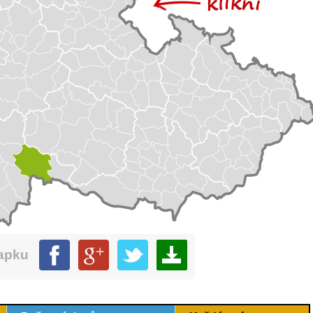
mapku