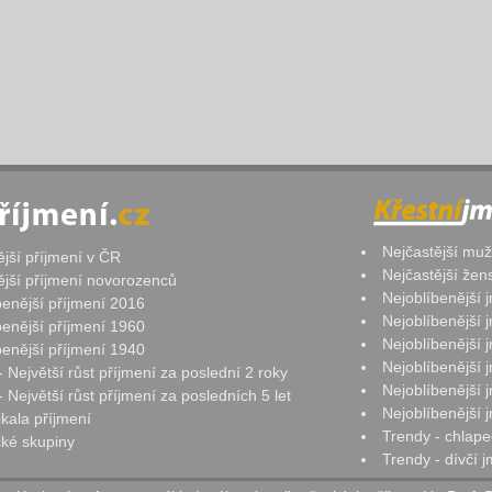
Nejčastější mu
ější příjmení v ČR
Nejčastější že
ější příjmení novorozenců
Nejoblíbenější
benější příjmení 2016
Nejoblíbenější
benější příjmení 1960
Nejoblíbenější
benější příjmení 1940
Nejoblíbenější
- Největší růst příjmení za poslední 2 roky
Nejoblíbenější
 Největší růst příjmení za posledních 5 let
Nejoblíbenější
ikala příjmení
Trendy - chlape
ké skupiny
Trendy - dívčí 