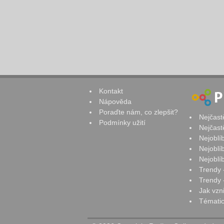
Kontakt
Nápověda
Poraďte nám, co zlepšit?
Nejčast
Podmínky užití
Nejčast
Nejoblí
Nejoblí
Nejoblí
Trendy 
Trendy -
Jak vzn
Tématic