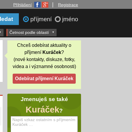
|
Přihlášení
Registrace
příjmení
jméno
Četnost podle oblastí
Chceš odebírat aktuality o
příjmení
Kuráček
?
(nové kontakty, diskuze, fotky,
videa a i významné osobnosti)
Jmenuješ se také
Kuráček
?