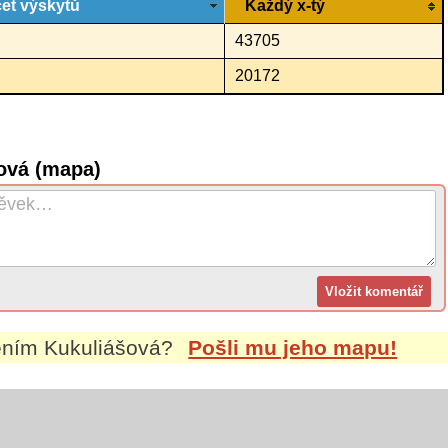
et výskytů
Každý x-tý
43705
20172
ová (mapa)
mením
Kukuliášová
?
Pošli mu jeho mapu!