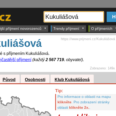
ější příjmení novorozenců
Trendy příjmení
O příjmeních
https://www.prijmeni.cz/Kukuliášová
uliášová
dé s příjmením Kukuliášová.
jčastější příjmení
(každý
2 567 719.
obyvatel)
.
Zobrazeno:
149x
Původ
Osobnosti
Klub Kukuliášová
Tip:
Pro informace o oblasti na mapu
klikněte
.
Pro zobrazení stránky
oblasti
klikněte 2x.
.