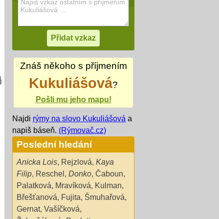
Znáš někoho s příjmením
Kukuliášová
?
Pošli mu jeho mapu!
Najdi
rýmy na slovo Kukuliášová
a
napiš báseň.
(Rýmovač.cz)
Poslední hledání
Anicka Lois
,
Rejzlová
,
Kaya
Filip
,
Reschel
,
Donko
,
Čaboun
,
Palatková
,
Mravíková
,
Kulman
,
Břešťanová
,
Fujita
,
Šmuhařová
,
Gernat
,
Vašíčková
,