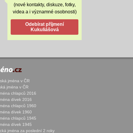
(nové kontakty, diskuze, fotky,
videa a i významné osobnosti)
žská jména v ČR
nská jména v ČR
 jména chlapců 2016
 jména dívek 2016
 jména chlapců 1960
 jména dívek 1960
 jména chlapců 1945
 jména dívek 1945
cká jména za poslední 2 roky