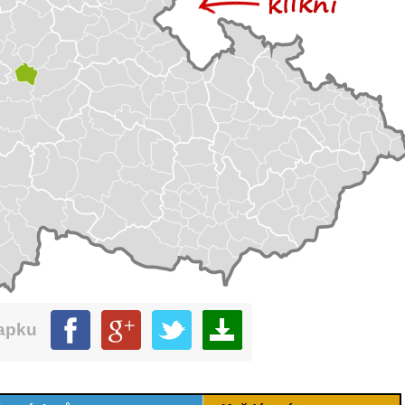
mapku