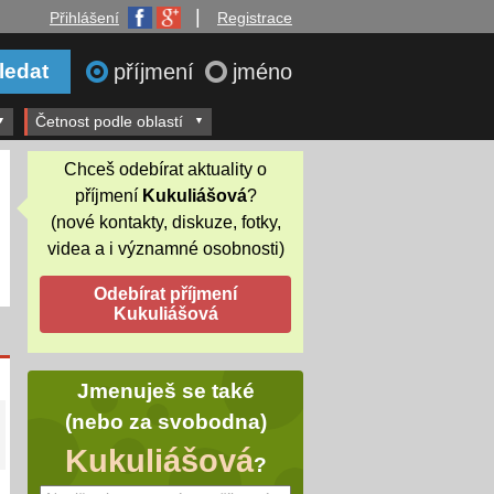
|
Přihlášení
Registrace
příjmení
jméno
Četnost podle oblastí
Chceš odebírat aktuality o
příjmení
Kukuliášová
?
(nové kontakty, diskuze, fotky,
videa a i významné osobnosti)
Jmenuješ se také
(nebo za svobodna)
Kukuliášová
?