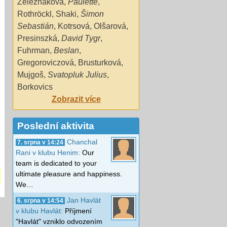
Železňáková
,
Paulette
,
Rothröckl
,
Shaki
,
Šimon
Sebastián
,
Kotrsová
,
Olšarová
,
Presinszká
,
David Tygr
,
Fuhrman
,
Beslan
,
Gregoroviczová
,
Brusturková
,
Mujgoš
,
Svatopluk Julius
,
Borkovics
Zobrazit více
Poslední aktivita
Chanchal
7. srpna v 14:24
Rani v klubu Henim:
Our
team is dedicated to your
ultimate pleasure and happiness.
We…
Jan Havlát
6. srpna v 14:54
v klubu Havlát:
Příjmení
"Havlát" vzniklo odvozením