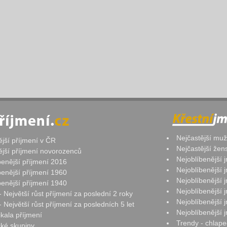
Nejčastější mu
ější příjmení v ČR
Nejčastější že
ější příjmení novorozenců
Nejoblíbenější
benější příjmení 2016
Nejoblíbenější
benější příjmení 1960
Nejoblíbenější
benější příjmení 1940
Nejoblíbenější
- Největší růst příjmení za poslední 2 roky
Nejoblíbenější
 Největší růst příjmení za posledních 5 let
Nejoblíbenější
ikala příjmení
Trendy - chlape
ké skupiny