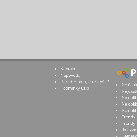
Kontakt
Nápověda
Poraďte nám, co zlepšit?
Nejčast
Podmínky užití
Nejčast
Nejoblí
Nejoblí
Nejoblí
Trendy 
Trendy -
Jak vzn
Tématic