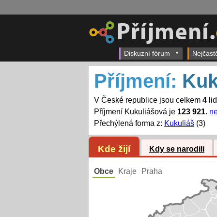
Diskuzní fórum
Nejčast
Příjmení:
Kuk
V České republice jsou celkem
4
li
Příjmení Kukuliášová je
123 921.
ne
Přechýlená forma z:
Kukuliáš
(3)
Kde žijí
Kdy se narodili
Obce
Kraje
Praha