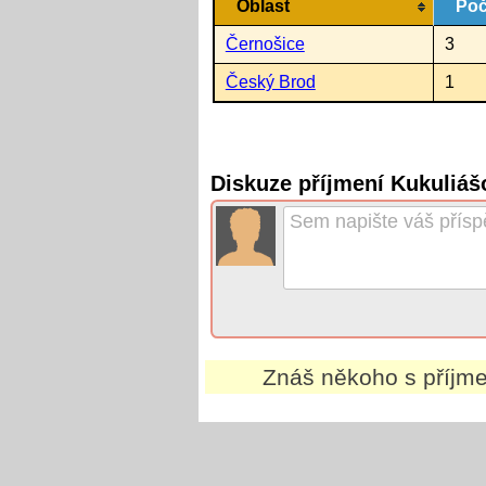
Oblast
Poč
Černošice
3
Český Brod
1
Diskuze příjmení Kukuliáš
Znáš někoho s příj