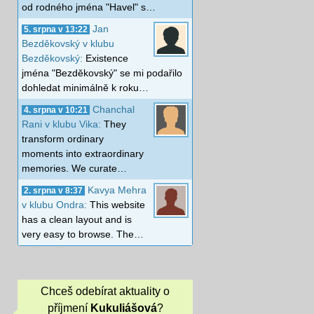
od rodného jména "Havel" s…
Jan
5. srpna v 13:22
Bezděkovský v klubu
Bezděkovský:
Existence
jména "Bezděkovský" se mi podařilo
dohledat minimálně k roku…
Chanchal
4. srpna v 10:21
Rani v klubu Vika:
They
transform ordinary
moments into extraordinary
memories. We curate…
Kavya Mehra
2. srpna v 8:37
v klubu Ondra:
This website
has a clean layout and is
very easy to browse. The…
Chceš odebírat aktuality o
příjmení
Kukuliášová
?