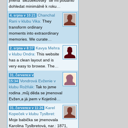
jména "Bezděkovský" se mi podařilo
dohledat minimálně k roku…
Chanchal
4. srpna v 10:21
Rani v klubu Vika:
They
transform ordinary
moments into extraordinary
memories. We curate…
Kavya Mehra
2. srpna v 8:37
v klubu Ondra:
This website
has a clean layout and is
very easy to browse. The…
31. července v
Vondrová Evženie v
15:34
klubu Rožňák:
Tak to jsme
rodina ,můj děda se jmenoval
Evžen,a já jsem v Kojetíně…
Karel
31. července v 11:26
Kopeček v klubu Tyslbret:
Moje babička se jmenovala
Karolina Tyslbretová, nar.: 1871,