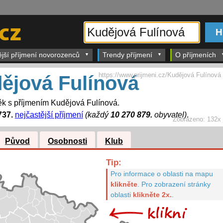
ější příjmení novorozenců
Trendy příjmení
O příjmeních
https://www.prijmeni.cz/Kudějová Fulínová
ějová Fulínová
k s příjmením Kudějová Fulínová.
737.
nejčastější příjmení
(každý
10 270 879.
obyvatel)
.
Zobrazeno:
132x
Původ
Osobnosti
Klub
Tip:
Pro informace o oblasti na mapu
klikněte
.
Pro zobrazení stránky
oblasti
klikněte 2x.
.