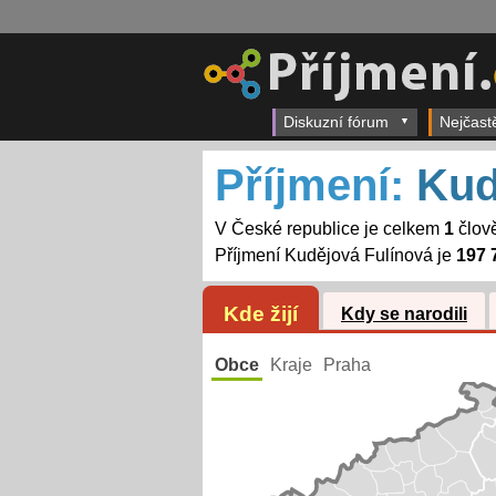
Diskuzní fórum
Nejčast
Příjmení:
Kud
V České republice je celkem
1
člově
Příjmení Kudějová Fulínová je
197 
Kde žijí
Kdy se narodili
Obce
Kraje
Praha