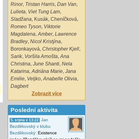
Rinor
,
Tristan Harris
,
Dan Van
,
Lulieta
,
Viet Tung Lam
,
Sladžana
,
Kusák
,
Cheníčková
,
Romeo Tyson
,
Viktorie
Magdalena
,
Amber
,
Lawrence
Bradley
,
Nicol Kristýna
,
Boronkayová
,
Christopher Kjell
,
Sarik
,
Voršila Arnošta
,
Ana
Christina
,
June Shanti
,
Nela
Katarina
,
Adriána Marie
,
Jana
Emilie
,
Veljko
,
Anabelle Olivia
,
Dagbert
Zobrazit více
Poslední aktivita
Jan
5. srpna v 13:22
Bezděkovský v klubu
Bezděkovský:
Existence