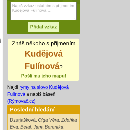
Znáš někoho s příjmením
Kudějová
Fulínová
?
Pošli mu jeho mapu!
Najdi
rýmy na slovo Kudějová
Fulínová
a napiš báseň.
(Rýmovač.cz)
Poslední hledání
Dzurjašková
,
Olga Věra
,
Zdeňka
Eva
,
Belal
,
Jana Berenika
,