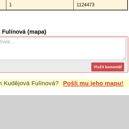
1
1124473
 Fulínová (mapa)
ím
Kudějová Fulínová
?
Pošli mu jeho mapu!