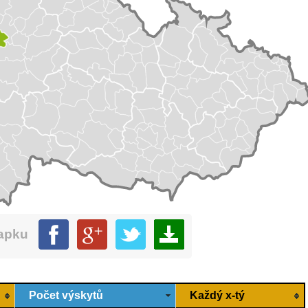
mapku
Počet výskytů
Každý x-tý