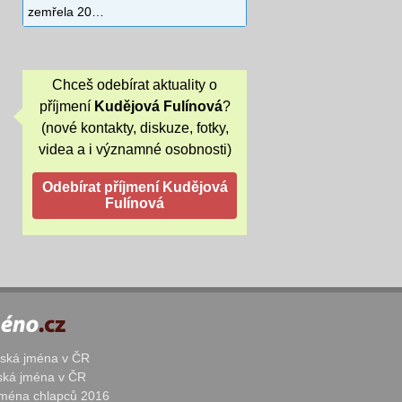
zemřela 20…
Chceš odebírat aktuality o
příjmení
Kudějová Fulínová
?
(nové kontakty, diskuze, fotky,
videa a i významné osobnosti)
žská jména v ČR
nská jména v ČR
 jména chlapců 2016