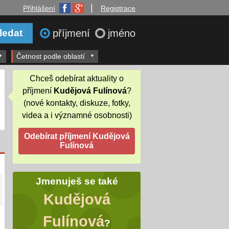
|
Přihlášení
Registrace
příjmení
jméno
Četnost podle oblastí
Chceš odebírat aktuality o
příjmení
Kudějová Fulínová
?
(nové kontakty, diskuze, fotky,
videa a i významné osobnosti)
Jmenuješ se také
Kudějová
Fulínová
?