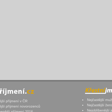
Nejčastější mu
ější příjmení v ČR
Nejčastější že
ější příjmení novorozenců
Nejoblíbenější
benější příjmení 2016