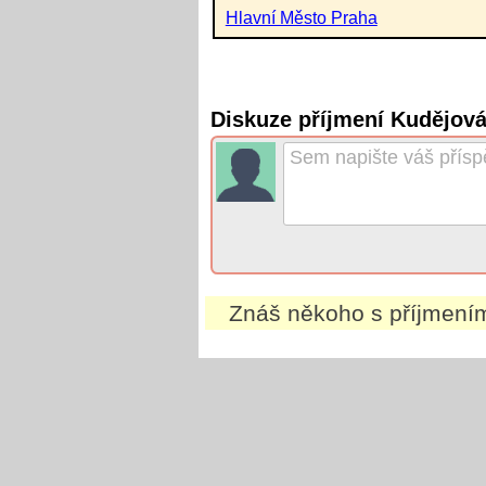
Hlavní Město Praha
Diskuze příjmení Kudějová
Znáš někoho s příjmen