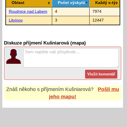
Oblast
Počet výskytů
Každý x-tý
Roudnice nad Labem
4
7974
Litvínov
3
12447
Diskuze příjmení Kušniarová (mapa)
Znáš někoho s příjmením
Kušniarová
?
Pošli mu
jeho mapu!