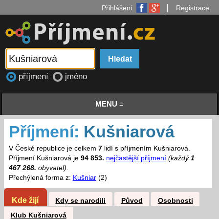
|
Přihlášení
Registrace
příjmení
jméno
MENU ≡
Příjmení:
Kušniarová
V České republice je celkem
7
lidí s příjmením Kušniarová.
Příjmení Kušniarová je
94 853.
nejčastější příjmení
(každý
1
467 268.
obyvatel)
.
Přechýlená forma z:
Kušniar
(2)
Kde žijí
Kdy se narodili
Původ
Osobnosti
Klub Kušniarová