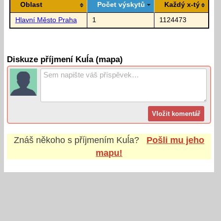
Oblast
Počet výskytů
Každý x-tý
Hlavní Město Praha
1
1124473
Diskuze příjmení Kuĺa (mapa)
Znáš někoho s příjmením
Kuĺa
?
Pošli mu jeho
mapu!