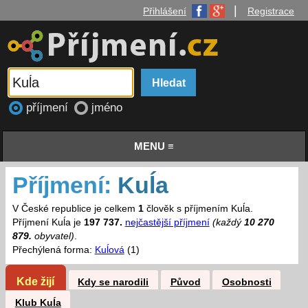
|
Přihlášení
Registrace
příjmení
jméno
MENU ≡
Příjmení:
Kuĺa
V České republice je celkem
1
člověk s příjmením Kuĺa.
Příjmení Kuĺa je
197 737.
nejčastější příjmení
(každý
10 270
879.
obyvatel)
.
Přechýlená forma:
Kuĺová
(1)
Kde žijí
Kdy se narodili
Původ
Osobnosti
Klub Kuĺa