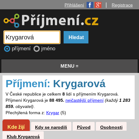
|
Přihlášení
Registrace
příjmení
jméno
MENU ≡
Příjmení:
Krygarová
V České republice je celkem
8
lidí s příjmením Krygarová.
Příjmení Krygarová je
88 495.
nejčastější příjmení
(každý
1 283
859.
obyvatel)
.
Přechýlená forma z:
Krygar
(5)
Kde žijí
Kdy se narodili
Původ
Osobnosti
Klub Krygarová