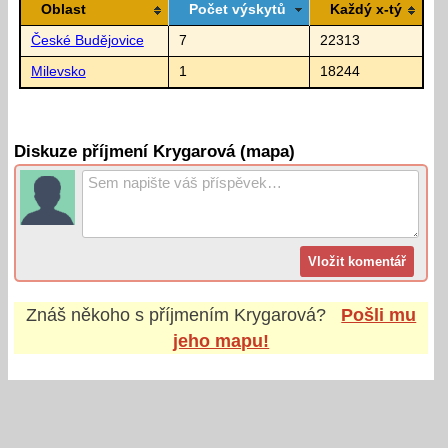
Oblast
Počet výskytů
Každý x-tý
České Budějovice
7
22313
Milevsko
1
18244
Diskuze příjmení Krygarová (mapa)
Znáš někoho s příjmením
Krygarová
?
Pošli mu
jeho mapu!