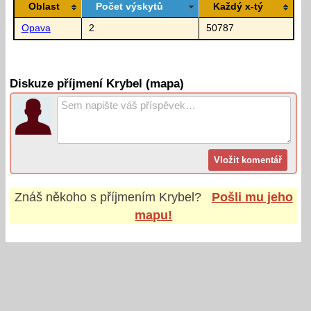
Oblast
Počet výskytů
Každý x-tý
Opava
2
50787
Diskuze příjmení Krybel (mapa)
Znáš někoho s příjmením
Krybel
?
Pošli mu jeho
mapu!