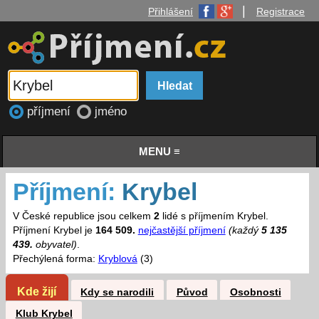
|
Přihlášení
Registrace
příjmení
jméno
MENU ≡
Příjmení:
Krybel
V České republice jsou celkem
2
lidé s příjmením Krybel.
Příjmení Krybel je
164 509.
nejčastější příjmení
(každý
5 135
439.
obyvatel)
.
Přechýlená forma:
Kryblová
(3)
Kde žijí
Kdy se narodili
Původ
Osobnosti
Klub Krybel