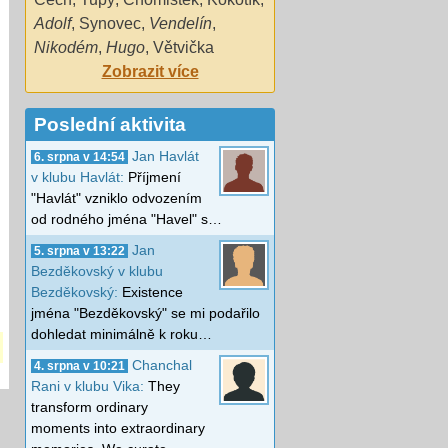
Adolf
,
Synovec
,
Vendelín
,
Nikodém
,
Hugo
,
Větvička
Zobrazit více
Poslední aktivita
Jan Havlát
6. srpna v 14:54
v klubu Havlát:
Příjmení
"Havlát" vzniklo odvozením
od rodného jména "Havel" s…
Jan
5. srpna v 13:22
Bezděkovský v klubu
Bezděkovský:
Existence
jména "Bezděkovský" se mi podařilo
dohledat minimálně k roku…
Chanchal
4. srpna v 10:21
Rani v klubu Vika:
They
transform ordinary
moments into extraordinary