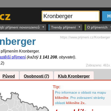
ější příjmení novorozenců
Trendy příjmení
O příjmeních
https://www.prijmeni.cz/Kronberger
nberger
s příjmením Kronberger.
astější příjmení
(každý
1 141 208.
obyvatel)
.
12)
Zobrazeno:
461x
Původ
Osobnosti (7)
Klub Kronberger
Tip:
Pro informace o oblasti na mapu
klikněte
.
Pro zobrazení stránky
oblasti
klikněte 2x.
.