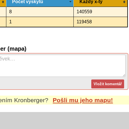
Počet výskytů
Každý x-tý
8
140559
1
119458
ger (mapa)
mením
Kronberger
?
Pošli mu jeho mapu!