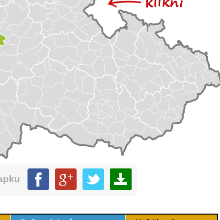
mapku