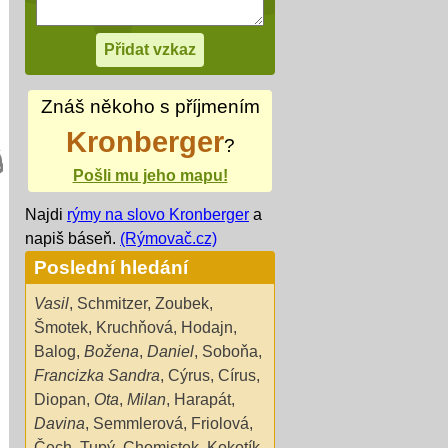
Znáš někoho s příjmením
Kronberger
?
Pošli mu jeho mapu!
Najdi
rýmy na slovo Kronberger
a
napiš báseň.
(Rýmovač.cz)
Poslední hledání
Vasil
,
Schmitzer
,
Zoubek
,
Šmotek
,
Kruchňová
,
Hodajn
,
Balog
,
Božena
,
Daniel
,
Soboňa
,
Francizka Sandra
,
Cýrus
,
Círus
,
Diopan
,
Ota
,
Milan
,
Harapát
,
Davina
,
Semmlerová
,
Friolová
,
Čech
,
Tupý
,
Chomistek
,
Kokotík
,