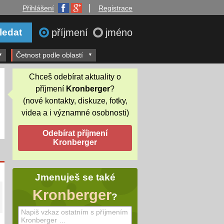
|
Přihlášení
Registrace
příjmení
jméno
Četnost podle oblastí
Chceš odebírat aktuality o
příjmení
Kronberger
?
(nové kontakty, diskuze, fotky,
videa a i významné osobnosti)
Jmenuješ se také
Kronberger
?