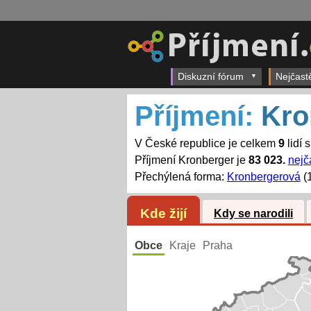
Diskuzní fórum
Nejčast
Příjmení:
Kro
V České republice je celkem
9
lidí 
Příjmení Kronberger je
83 023.
nejč
Přechýlená forma:
Kronbergerová
(
Kde žijí
Kdy se narodili
Obce
Kraje
Praha