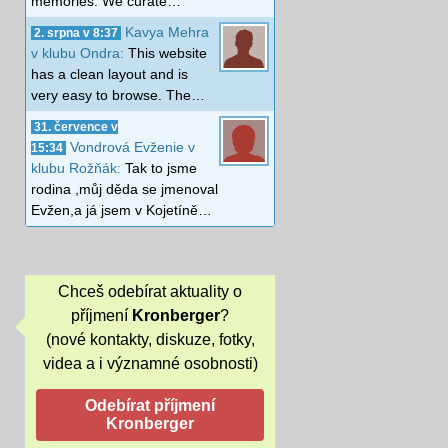
memories. We curate…
Kavya Mehra
2. srpna v 8:37
v klubu Ondra:
This website
has a clean layout and is
very easy to browse. The…
31. července v
Vondrová Evženie v
15:34
klubu Rožňák:
Tak to jsme
rodina ,můj děda se jmenoval
Evžen,a já jsem v Kojetíně…
Chceš odebírat aktuality o
příjmení
Kronberger
?
(nové kontakty, diskuze, fotky,
videa a i významné osobnosti)