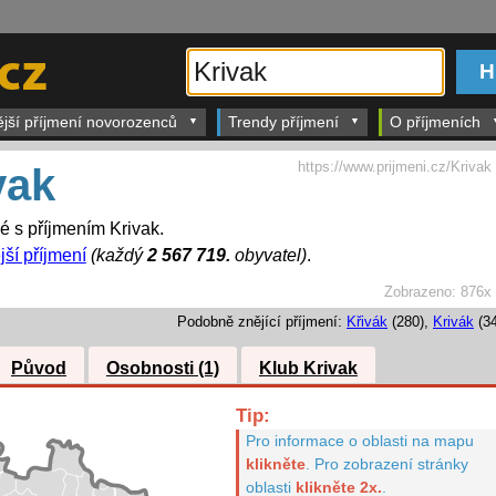
ější příjmení novorozenců
Trendy příjmení
O příjmeních
https://www.prijmeni.cz/Krivak
vak
é s příjmením Krivak.
jší příjmení
(každý
2 567 719.
obyvatel)
.
Zobrazeno:
876x
Podobně znějící příjmení:
Křivák
(280),
Krivák
(34
Původ
Osobnosti (1)
Klub Krivak
Tip:
Pro informace o oblasti na mapu
klikněte
.
Pro zobrazení stránky
oblasti
klikněte 2x.
.