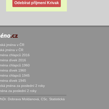
žská jména v ČR
nská jména v ČR
 jména chlapců 2016
 jména dívek 2016
 jména chlapců 1960
 jména dívek 1960
 jména chlapců 1945
 jména dívek 1945
cká jména za poslední 2 roky
jména za poslední 2 roky
PhDr. Dobrava Moldanová, CSc. Statistická