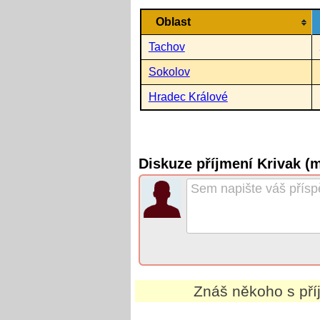
Oblast
Tachov
Sokolov
Hradec Králové
Diskuze příjmení Krivak (
Znáš někoho s př