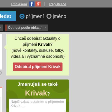
|
Přihlášení
Registrace
příjmení
jméno
Četnost podle oblastí
Chceš odebírat aktuality o
příjmení
Krivak
?
(nové kontakty, diskuze, fotky,
videa a i významné osobnosti)
)
Jmenuješ se také
Krivak
?