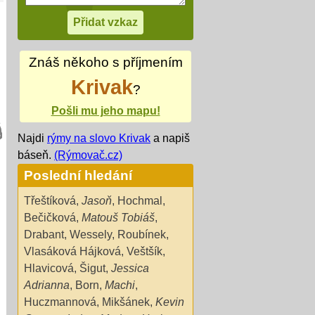
Znáš někoho s příjmením
Krivak
?
Pošli mu jeho mapu!
Najdi
rýmy na slovo Krivak
a napiš
báseň.
(Rýmovač.cz)
Poslední hledání
Třeštíková
,
Jasoň
,
Hochmal
,
Bečičková
,
Matouš Tobiáš
,
Drabant
,
Wessely
,
Roubínek
,
Vlasáková Hájková
,
Veštšík
,
Hlavicová
,
Šigut
,
Jessica
Adrianna
,
Born
,
Machi
,
Huczmannová
,
Mikšánek
,
Kevin