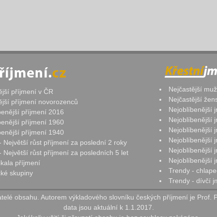
Nejčastější mu
ější příjmení v ČR
Nejčastější že
ější příjmení novorozenců
Nejoblíbenější
benější příjmení 2016
Nejoblíbenější
benější příjmení 1960
Nejoblíbenější
benější příjmení 1940
Nejoblíbenější
- Největší růst příjmení za poslední 2 roky
Nejoblíbenější
 Největší růst příjmení za posledních 5 let
Nejoblíbenější
ikala příjmení
Trendy - chlape
ké skupiny
Trendy - dívčí 
elé obsahu. Autorem výkladového slovníku českých příjmení je Prof. 
data jsou aktuální k 1.1.2017.