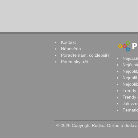
Kontakt
Nápověda
Poraďte nám, co zlepšit?
Nejčast
Podmínky užití
Nejčast
Nejoblí
Nejoblí
Nejoblí
Trendy 
Trendy -
Jak vzn
Tématic
© 2026 Copyright Rodina Online a dodavat