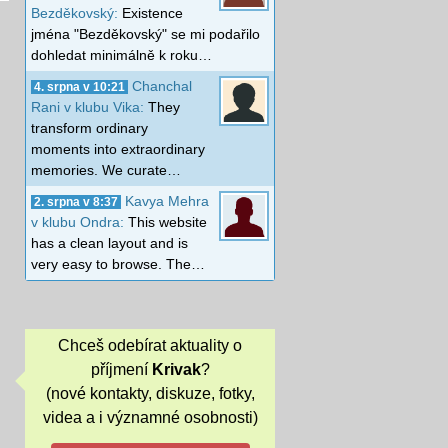
Bezděkovský:
Existence
jména "Bezděkovský" se mi podařilo
dohledat minimálně k roku…
Chanchal
4. srpna v 10:21
Rani v klubu Vika:
They
transform ordinary
moments into extraordinary
memories. We curate…
Kavya Mehra
2. srpna v 8:37
v klubu Ondra:
This website
has a clean layout and is
very easy to browse. The…
Chceš odebírat aktuality o
příjmení
Krivak
?
(nové kontakty, diskuze, fotky,
videa a i významné osobnosti)