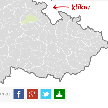
mapku