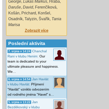
George
,
Lukas Markus
,
Hraba
,
Daruše
,
David
,
Ferenčíková
,
Košán
,
Prichard
,
Konšel
,
Osadník
,
Talyzin
,
Švařík
,
Tania
Marisa
Zobrazit více
Poslední aktivita
Chanchal
7. srpna v 14:24
Rani v klubu Henim:
Our
team is dedicated to your
ultimate pleasure and happiness.
We…
Jan Havlát
6. srpna v 14:54
v klubu Havlát:
Příjmení
"Havlát" vzniklo odvozením
od rodného jména "Havel" s…
Jan
5. srpna v 13:22
Bezděkovský v klubu