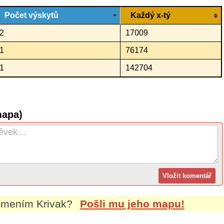
Počet výskytů
Každý x-tý
2
17009
1
76174
1
142704
mapa)
íjmením
Krivak
?
Pošli mu jeho mapu!