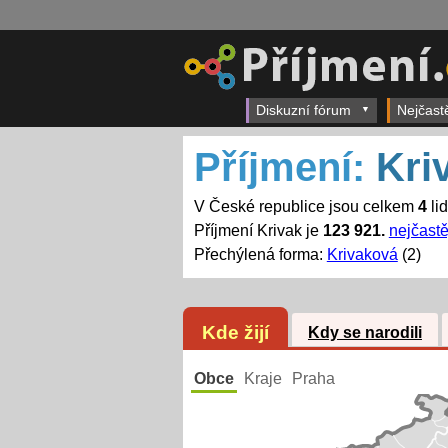
Diskuzní fórum
Nejčast
Příjmení:
Kri
V České republice jsou celkem
4
lid
Příjmení Krivak je
123 921.
nejčastě
Přechýlená forma:
Krivaková
(2)
Kde žijí
Kdy se narodili
Obce
Kraje
Praha