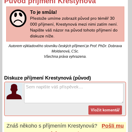
Původ příjmení Krestynová
To je smůla!
Přestože umíme zobrazit původ pro téměř 30
000 příjmení, Krestynová mezi nimi zatím není.
Napište váš názor na původ tohoto příjmení do
diskuze níže.
Autorem výkladového slovníku českých příjmení je Prof. PhDr. Dobrava
Moldanová, CSc.
Všechna práva vyhrazena.
Diskuze příjmení Krestynová (původ)
Znáš někoho s příjmením
Krestynová
?
Pošli mu