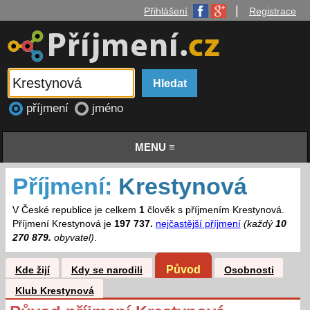
|
Přihlášení
Registrace
příjmení
jméno
MENU ≡
Příjmení:
Krestynová
V České republice je celkem
1
člověk s příjmením Krestynová.
Příjmení Krestynová je
197 737.
nejčastější příjmení
(každý
10
270 879.
obyvatel)
.
Původ
Kde žijí
Kdy se narodili
Osobnosti
Klub Krestynová