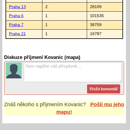
Praha 13
2
28109
Praha 6
1
101535
Praha 7
1
38759
Praha 21
1
16787
Diskuze příjmení Kovanic (mapa)
Znáš někoho s příjmením
Kovanic
?
Pošli mu jeho
mapu!