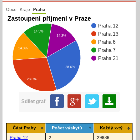
Obce
Kraje
Praha
Zastoupení příjmení v Praze
Praha 12
14.3%
Praha 13
14.3%
Praha 6
14.3%
Praha 7
Praha 21
28.6%
28.6%
Sdílet graf
Část Prahy
Počet výskytů
Každý x-tý
Praha 12
2
29886