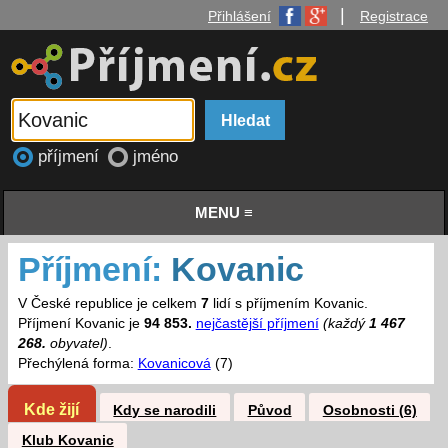
|
Přihlášení
Registrace
příjmení
jméno
MENU ≡
Příjmení:
Kovanic
V České republice je celkem
7
lidí s příjmením Kovanic.
Příjmení Kovanic je
94 853.
nejčastější příjmení
(každý
1 467
268.
obyvatel)
.
Přechýlená forma:
Kovanicová
(7)
Kde žijí
Kdy se narodili
Původ
Osobnosti (6)
Klub Kovanic