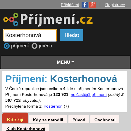
|
Přihlášení
Registrace
příjmení
jméno
MENU ≡
Příjmení:
Kosterhonová
V České republice jsou celkem
4
lidé s příjmením Kosterhonová.
Příjmení Kosterhonová je
123 921.
nejčastější příjmení
(každý
2
567 719.
obyvatel)
.
Přechýlená forma z:
Kosterhon
(7)
Kde žijí
Kdy se narodili
Původ
Osobnosti
Klub Kosterhonová