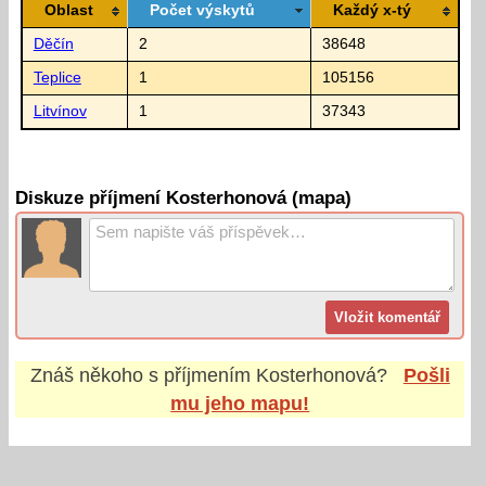
Oblast
Počet výskytů
Každý x-tý
Děčín
2
38648
Teplice
1
105156
Litvínov
1
37343
Diskuze příjmení Kosterhonová (mapa)
Znáš někoho s příjmením
Kosterhonová
?
Pošli
mu jeho mapu!