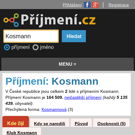
|
Přihlášení
Registrace
příjmení
jméno
MENU ≡
Příjmení:
Kosmann
V České republice jsou celkem
2
lidé s příjmením Kosmann.
Příjmení Kosmann je
164 509.
nejčastější příjmení
(každý
5 135
439.
obyvatel)
.
Přechýlená forma:
Kosmannová
(3)
Kde žijí
Kdy se narodili
Původ
Osobnosti (5)
Klub Kosmann