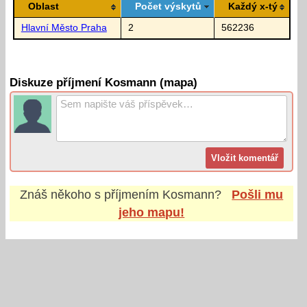
Oblast
Počet výskytů
Každý x-tý
Hlavní Město Praha
2
562236
Diskuze příjmení Kosmann (mapa)
Znáš někoho s příjmením
Kosmann
?
Pošli mu
jeho mapu!