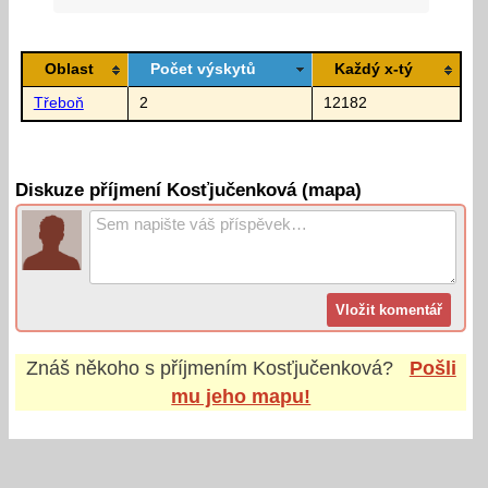
Oblast
Počet výskytů
Každý x-tý
Třeboň
2
12182
Diskuze příjmení Kosťjučenková (mapa)
Znáš někoho s příjmením
Kosťjučenková
?
Pošli
mu jeho mapu!