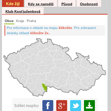
Kde žijí
Kdy se narodili
Původ
Osobnosti
Klub Kosťjučenková
Obce
Kraje
Praha
Pro informace o oblasti na mapu
klikněte
.
Pro zobrazení
stránky oblasti
klikněte 2x.
.
Sdílet mapku