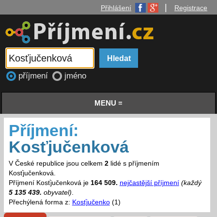
|
Přihlášení
Registrace
příjmení
jméno
MENU ≡
Příjmení:
Kosťjučenková
V České republice jsou celkem
2
lidé s příjmením
Kosťjučenková.
Příjmení Kosťjučenková je
164 509.
nejčastější příjmení
(každý
5 135 439.
obyvatel)
.
Přechýlená forma z:
Kosťjučenko
(1)