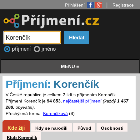
|
Přihlášení
Registrace
příjmení
jméno
MENU ≡
Příjmení:
Korenčík
V České republice je celkem
7
lidí s příjmením Korenčík.
Příjmení Korenčík je
94 853.
nejčastější příjmení
(každý
1 467
268.
obyvatel)
.
Přechýlená forma:
Korenčíková
(8)
Kde žijí
Kdy se narodili
Původ
Osobnosti
Klub Korenčík