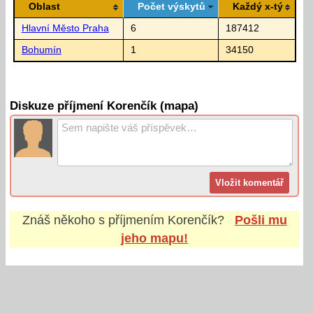
Oblast
Počet výskytů
Každý x-tý
Hlavní Město Praha
6
187412
Bohumín
1
34150
Diskuze příjmení Korenčík (mapa)
Znáš někoho s příjmením
Korenčík
?
Pošli mu
jeho mapu!