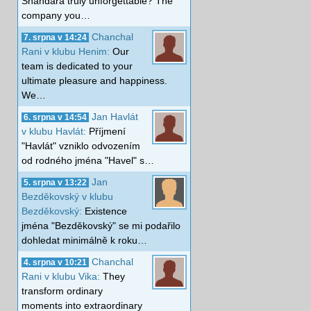
Shahdara truly unforgettable? The
company you…
Chanchal
7. srpna v 14:24
Rani v klubu Henim:
Our
team is dedicated to your
ultimate pleasure and happiness.
We…
Jan Havlát
6. srpna v 14:54
v klubu Havlát:
Příjmení
"Havlát" vzniklo odvozením
od rodného jména "Havel" s…
Jan
5. srpna v 13:22
Bezděkovský v klubu
Bezděkovský:
Existence
jména "Bezděkovský" se mi podařilo
dohledat minimálně k roku…
Chanchal
4. srpna v 10:21
Rani v klubu Vika:
They
transform ordinary
moments into extraordinary