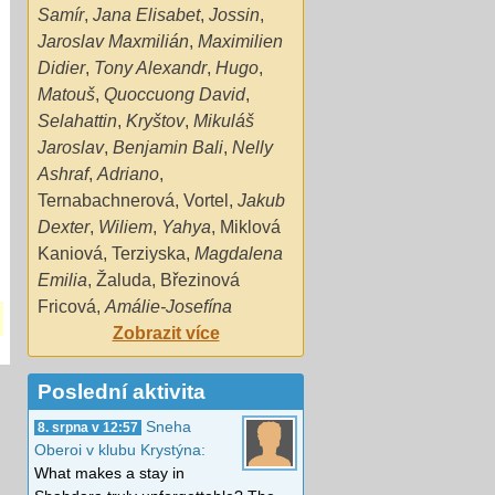
Samír
,
Jana Elisabet
,
Jossin
,
Jaroslav Maxmilián
,
Maximilien
Didier
,
Tony Alexandr
,
Hugo
,
Matouš
,
Quoccuong David
,
Selahattin
,
Kryštov
,
Mikuláš
Jaroslav
,
Benjamin Bali
,
Nelly
Ashraf
,
Adriano
,
Ternabachnerová
,
Vortel
,
Jakub
Dexter
,
Wiliem
,
Yahya
,
Miklová
Kaniová
,
Terziyska
,
Magdalena
Emilia
,
Žaluda
,
Březinová
Fricová
,
Amálie-Josefína
Zobrazit více
Poslední aktivita
Sneha
8. srpna v 12:57
Oberoi v klubu Krystýna:
What makes a stay in