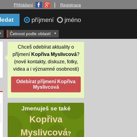
|
Přihlášení
Registrace
příjmení
jméno
Četnost podle oblastí
Chceš odebírat aktuality o
příjmení
Kopřiva Myslivcová
?
(nové kontakty, diskuze, fotky,
videa a i významné osobnosti)
Jmenuješ se také
Kopřiva
Myslivcová
?