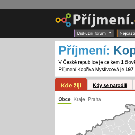
Diskuzní fórum
Nejčast
Příjmení:
Kop
V České republice je celkem
1
člově
Příjmení Kopřiva Myslivcová je
197 
Kde žijí
Kdy se narodili
Obce
Kraje
Praha