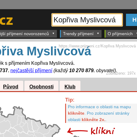
ější příjmení novorozenců
Trendy příjmení
O příjmeních
https://www.prijmeni.cz/Kopřiva Myslivcová
řiva Myslivcová
k s příjmením Kopřiva Myslivcová.
737.
nejčastější příjmení
(každý
10 270 879.
obyvatel)
.
Zobrazeno:
197x
Původ
Osobnosti
Klub
Tip:
Pro informace o oblasti na mapu
klikněte
.
Pro zobrazení stránky
oblasti
klikněte 2x.
.