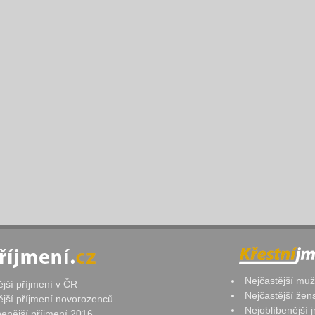
Nejčastější mu
ější příjmení v ČR
Nejčastější že
ější příjmení novorozenců
Nejoblíbenější
benější příjmení 2016