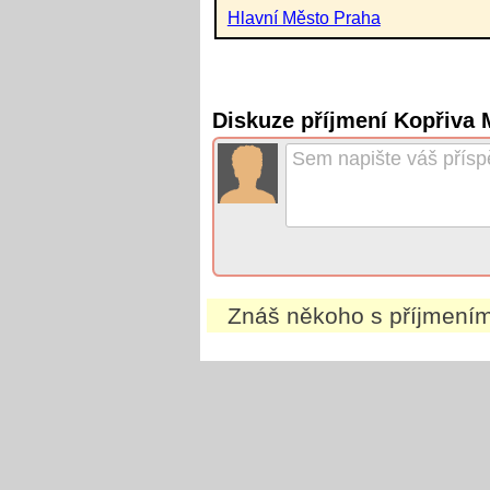
Hlavní Město Praha
Diskuze příjmení Kopřiva 
Znáš někoho s příjmení