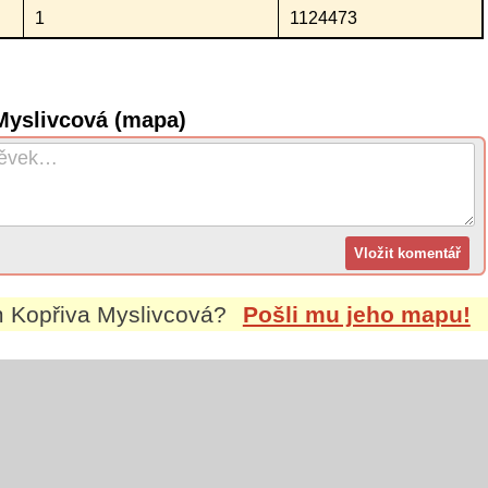
1
1124473
Myslivcová (mapa)
m
Kopřiva Myslivcová
?
Pošli mu jeho mapu!