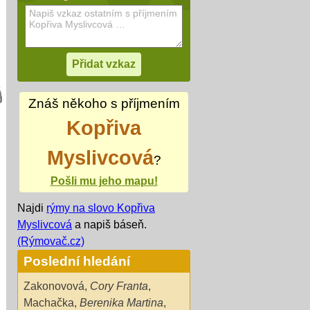
Znáš někoho s příjmením
Kopřiva
Myslivcová
?
Pošli mu jeho mapu!
Najdi
rýmy na slovo Kopřiva
Myslivcová
a napiš báseň.
(Rýmovač.cz)
Poslední hledání
Zakonovová
,
Cory Franta
,
Machačka
,
Berenika Martina
,