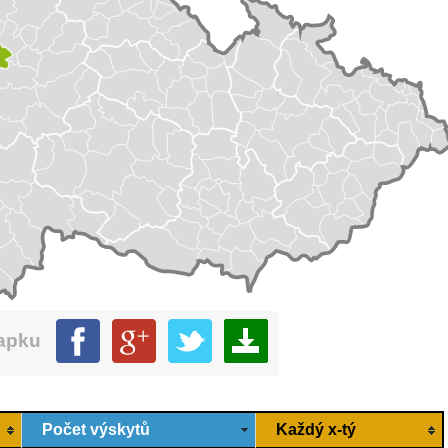
mapku
Počet výskytů
Každý x-tý