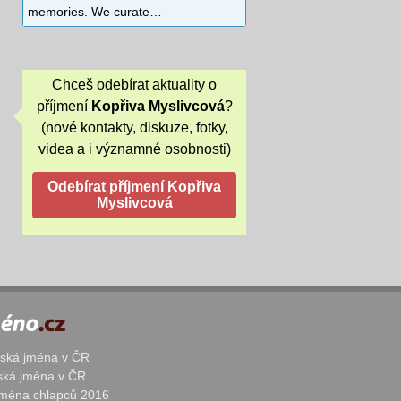
memories. We curate…
Chceš odebírat aktuality o
příjmení
Kopřiva Myslivcová
?
(nové kontakty, diskuze, fotky,
videa a i významné osobnosti)
žská jména v ČR
nská jména v ČR
 jména chlapců 2016