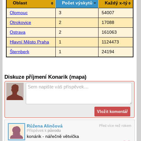
Oblast
Počet výskytů
Každý x-tý
Olomouc
3
54007
Otrokovice
2
17088
Ostrava
2
161063
Hlavní Město Praha
1
1124473
Šternberk
1
24194
Diskuze příjmení Konarik (mapa)
Růžena Alinčová
Před více než rokem
Příspěvek k
původu
konárik - nářečně větvička