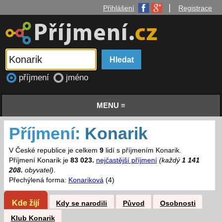
|
Přihlášení
Registrace
příjmení
jméno
MENU ≡
Příjmení:
Konarik
V České republice je celkem
9
lidí s příjmením Konarik.
Příjmení Konarik je
83 023.
nejčastější příjmení
(každý
1 141
208.
obyvatel)
.
Přechýlená forma:
Konariková
(4)
Kde žijí
Kdy se narodili
Původ
Osobnosti
Klub Konarik