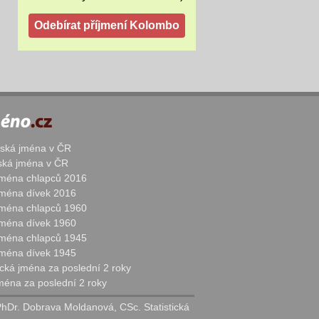
žská jména v ČR
nská jména v ČR
 jména chlapců 2016
 jména dívek 2016
 jména chlapců 1960
 jména dívek 1960
 jména chlapců 1945
 jména dívek 1945
cká jména za poslední 2 roky
jména za poslední 2 roky
PhDr. Dobrava Moldanová, CSc. Statistická