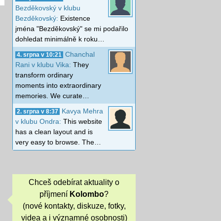
Bezděkovský v klubu
Bezděkovský:
Existence
jména "Bezděkovský" se mi podařilo
dohledat minimálně k roku…
Chanchal
4. srpna v 10:21
Rani v klubu Vika:
They
transform ordinary
moments into extraordinary
memories. We curate…
Kavya Mehra
2. srpna v 8:37
v klubu Ondra:
This website
has a clean layout and is
very easy to browse. The…
Chceš odebírat aktuality o
příjmení
Kolombo
?
(nové kontakty, diskuze, fotky,
videa a i významné osobnosti)