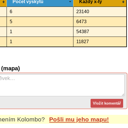
Počet výskytů
Každý x-tý
6
23140
5
6473
1
54387
1
11827
 (mapa)
jmením
Kolombo
?
Pošli mu jeho mapu!