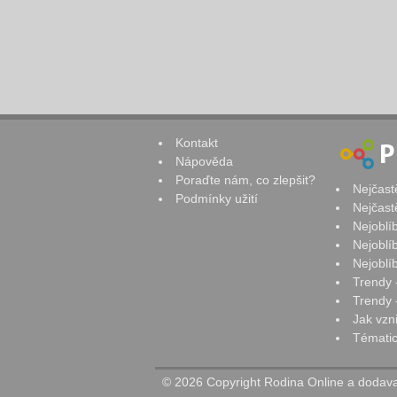
Kontakt
Nápověda
Poraďte nám, co zlepšit?
Nejčast
Podmínky užití
Nejčast
Nejoblí
Nejoblí
Nejoblí
Trendy 
Trendy -
Jak vzn
Tématic
© 2026 Copyright Rodina Online a dodavat