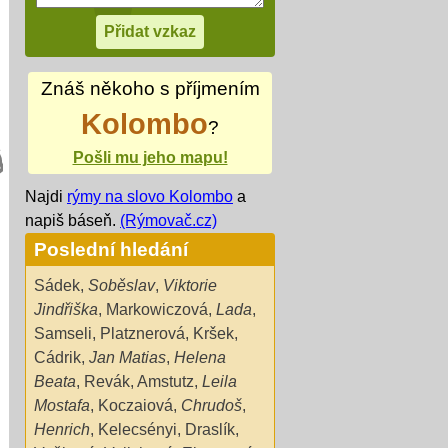
Znáš někoho s příjmením
Kolombo
?
Pošli mu jeho mapu!
Najdi
rýmy na slovo Kolombo
a
napiš báseň.
(Rýmovač.cz)
Poslední hledání
Sádek
,
Soběslav
,
Viktorie
Jindřiška
,
Markowiczová
,
Lada
,
Samseli
,
Platznerová
,
Kršek
,
Cádrik
,
Jan Matias
,
Helena
Beata
,
Revák
,
Amstutz
,
Leila
Mostafa
,
Koczaiová
,
Chrudoš
,
Henrich
,
Kelecsényi
,
Draslík
,