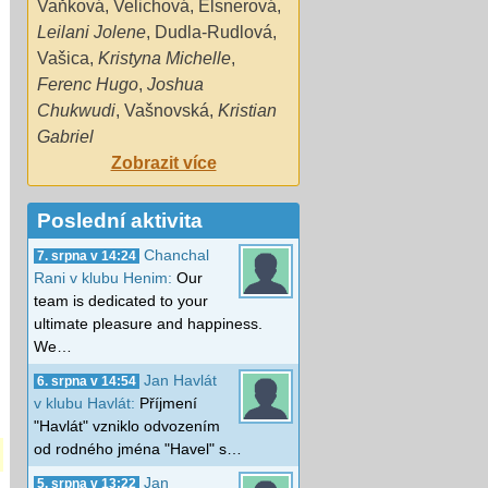
Vaňková
,
Velichová
,
Elsnerová
,
Leilani Jolene
,
Dudla-Rudlová
,
Vašica
,
Kristyna Michelle
,
Ferenc Hugo
,
Joshua
Chukwudi
,
Vašnovská
,
Kristian
Gabriel
Zobrazit více
Poslední aktivita
Chanchal
7. srpna v 14:24
Rani v klubu Henim:
Our
team is dedicated to your
ultimate pleasure and happiness.
We…
Jan Havlát
6. srpna v 14:54
v klubu Havlát:
Příjmení
"Havlát" vzniklo odvozením
od rodného jména "Havel" s…
Jan
5. srpna v 13:22