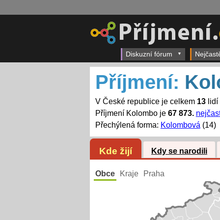
Diskuzní fórum
Nejčast
Příjmení:
Ko
V České republice je celkem
13
lid
Příjmení Kolombo je
67 873.
nejčast
Přechýlená forma:
Kolombová
(14)
Kde žijí
Kdy se narodili
Obce
Kraje
Praha