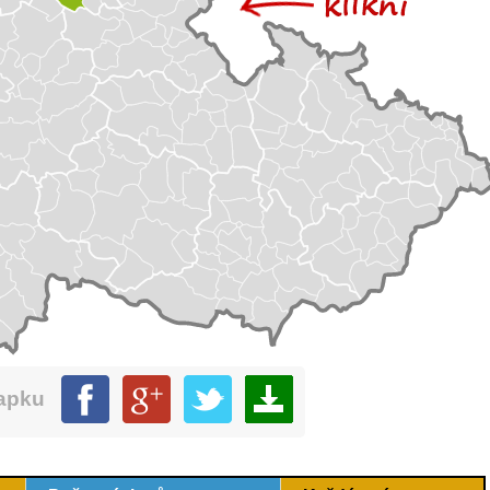
mapku