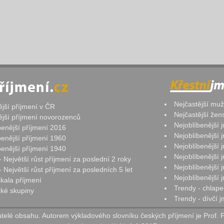
Nejčastější mu
ější příjmení v ČR
Nejčastější že
ější příjmení novorozenců
Nejoblíbenější
benější příjmení 2016
Nejoblíbenější
benější příjmení 1960
Nejoblíbenější
benější příjmení 1940
Nejoblíbenější
- Největší růst příjmení za poslední 2 roky
Nejoblíbenější
 Největší růst příjmení za posledních 5 let
Nejoblíbenější
ikala příjmení
Trendy - chlape
ké skupiny
Trendy - dívčí 
elé obsahu. Autorem výkladového slovníku českých příjmení je Prof. 