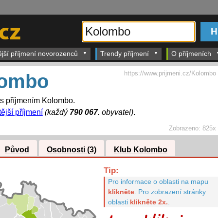
ější příjmení novorozenců
Trendy příjmení
O příjmeních
https://www.prijmeni.cz/Kolombo
lombo
í s příjmením Kolombo.
ější příjmení
(každý
790 067.
obyvatel)
.
Zobrazeno:
825x
Původ
Osobnosti (3)
Klub Kolombo
Tip:
Pro informace o oblasti na mapu
klikněte
.
Pro zobrazení stránky
oblasti
klikněte 2x.
.