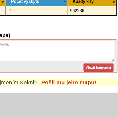
Počet výskytů
Každý x-tý
2
562236
apa)
íjmením
Kokni
?
Pošli mu jeho mapu!