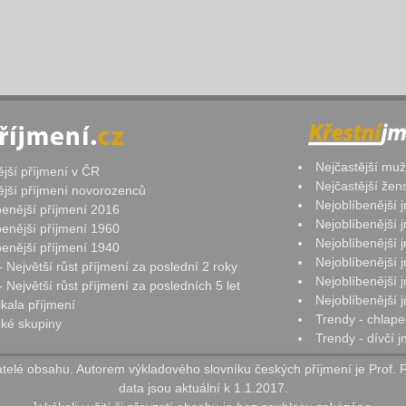
Nejčastější mu
ější příjmení v ČR
Nejčastější že
ější příjmení novorozenců
Nejoblíbenější
benější příjmení 2016
Nejoblíbenější
benější příjmení 1960
Nejoblíbenější
benější příjmení 1940
Nejoblíbenější
- Největší růst příjmení za poslední 2 roky
Nejoblíbenější
 Největší růst příjmení za posledních 5 let
Nejoblíbenější
ikala příjmení
Trendy - chlape
ké skupiny
Trendy - dívčí 
elé obsahu. Autorem výkladového slovníku českých příjmení je Prof. 
data jsou aktuální k 1.1.2017.