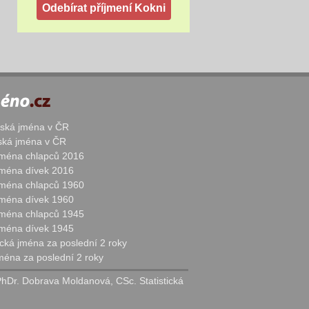
žská jména v ČR
nská jména v ČR
 jména chlapců 2016
 jména dívek 2016
 jména chlapců 1960
 jména dívek 1960
 jména chlapců 1945
 jména dívek 1945
cká jména za poslední 2 roky
jména za poslední 2 roky
PhDr. Dobrava Moldanová, CSc. Statistická