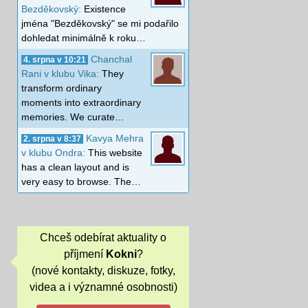
Bezděkovský:
Existence
jména "Bezděkovský" se mi podařilo
dohledat minimálně k roku…
Chanchal
4. srpna v 10:21
Rani v klubu Vika:
They
transform ordinary
moments into extraordinary
memories. We curate…
Kavya Mehra
2. srpna v 8:37
v klubu Ondra:
This website
has a clean layout and is
very easy to browse. The…
Chceš odebírat aktuality o
příjmení
Kokni
?
(nové kontakty, diskuze, fotky,
videa a i významné osobnosti)