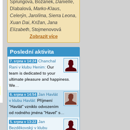
Sprungová
,
Božánek
,
Daniélle
,
Dlabalová
,
Marko-Klaus
,
Celerýn
,
Jarolíma
,
Sierra Leona
,
Xuan Dai
,
Križan
,
Jana
Elizabeth
,
Stojmenovová
Zobrazit více
Poslední aktivita
Chanchal
7. srpna v 14:24
Rani v klubu Henim:
Our
team is dedicated to your
ultimate pleasure and happiness.
We…
Jan Havlát
6. srpna v 14:54
v klubu Havlát:
Příjmení
"Havlát" vzniklo odvozením
od rodného jména "Havel" s…
Jan
5. srpna v 13:22
Bezděkovský v klubu