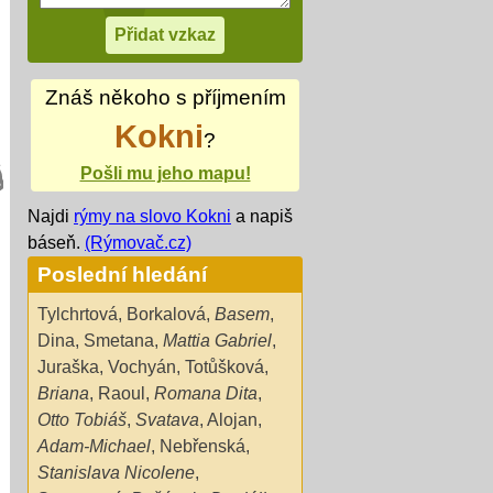
Znáš někoho s příjmením
Kokni
?
Pošli mu jeho mapu!
Najdi
rýmy na slovo Kokni
a napiš
báseň.
(Rýmovač.cz)
Poslední hledání
Tylchrtová
,
Borkalová
,
Basem
,
Dina
,
Smetana
,
Mattia Gabriel
,
Juraška
,
Vochyán
,
Totůšková
,
Briana
,
Raoul
,
Romana Dita
,
Otto Tobiáš
,
Svatava
,
Alojan
,
Adam-Michael
,
Nebřenská
,
Stanislava Nicolene
,