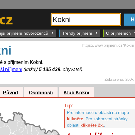
ější příjmení novorozenců
Trendy příjmení
O příjmeních
https://www.prijmeni.cz/Kokni
ni
dé s příjmením Kokni.
ší příjmení
(každý
5 135 439.
obyvatel)
.
Zobrazeno:
260x
Původ
Osobnosti
Klub Kokni
Tip:
Pro informace o oblasti na mapu
klikněte
.
Pro zobrazení stránky
oblasti
klikněte 2x.
.