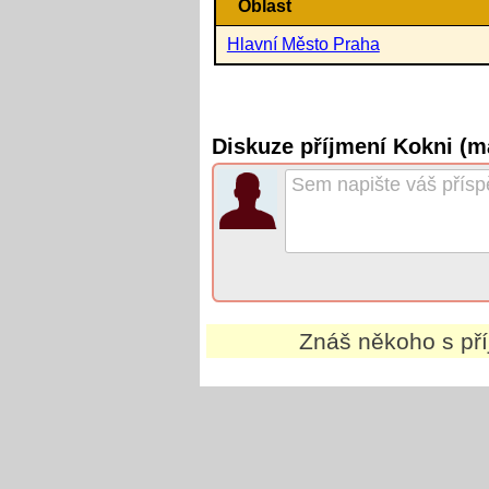
Oblast
Hlavní Město Praha
Diskuze příjmení Kokni (m
Znáš někoho s př