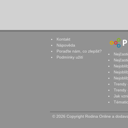
Kontakt
Nápověda
Poraďte nám, co zlepšit?
Nejčast
Podmínky užití
Nejčast
Nejoblí
Nejoblí
Nejoblí
Trendy 
Trendy -
Jak vzn
Tématic
© 2026 Copyright Rodina Online a dodavat