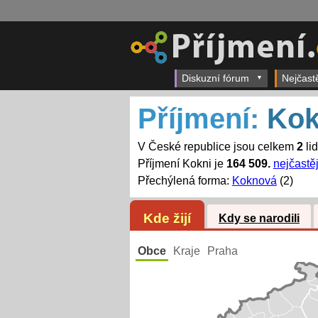
Diskuzní fórum
Nejčast
Příjmení:
Kok
V České republice jsou celkem
2
li
Příjmení Kokni je
164 509.
nejčastěj
Přechýlená forma:
Koknová
(2)
Kde žijí
Kdy se narodili
Obce
Kraje
Praha