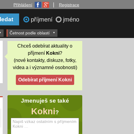
|
Přihlášení
Registrace
příjmení
jméno
Četnost podle oblastí
Chceš odebírat aktuality o
příjmení
Kokni
?
(nové kontakty, diskuze, fotky,
videa a i významné osobnosti)
Jmenuješ se také
Kokni
?