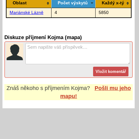
Oblast
Počet výskytů
Každý x-tý
Mariánské Lázně
4
5850
Diskuze příjmení Kojma (mapa)
Znáš někoho s příjmením
Kojma
?
Pošli mu jeho
mapu!