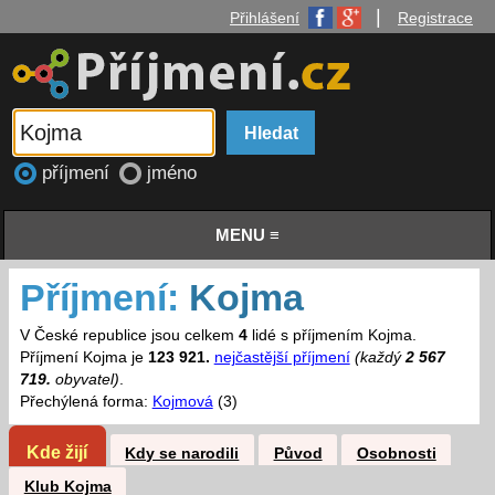
|
Přihlášení
Registrace
příjmení
jméno
MENU ≡
Příjmení:
Kojma
V České republice jsou celkem
4
lidé s příjmením Kojma.
Příjmení Kojma je
123 921.
nejčastější příjmení
(každý
2 567
719.
obyvatel)
.
Přechýlená forma:
Kojmová
(3)
Kde žijí
Kdy se narodili
Původ
Osobnosti
Klub Kojma