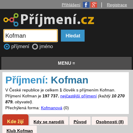
|
Přihlášení
Registrace
příjmení
jméno
MENU ≡
Příjmení:
Kofman
V České republice je celkem
1
člověk s příjmením Kofman.
Příjmení Kofman je
197 737.
nejčastější příjmení
(každý
10 270
879.
obyvatel)
.
Přechýlená forma:
Kofmanová
(0)
Kde žijí
Kdy se narodili
Původ
Osobnosti (8)
Klub Kofman