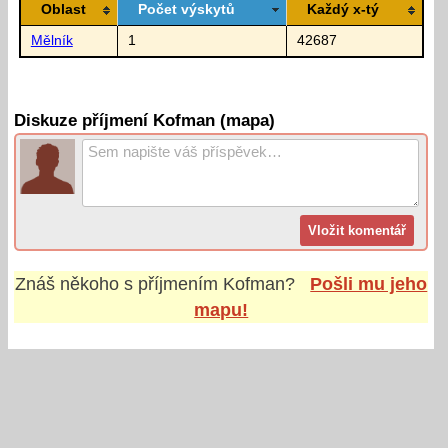
Oblast
Počet výskytů
Každý x-tý
Mělník
1
42687
Diskuze příjmení Kofman (mapa)
Znáš někoho s příjmením
Kofman
?
Pošli mu jeho
mapu!