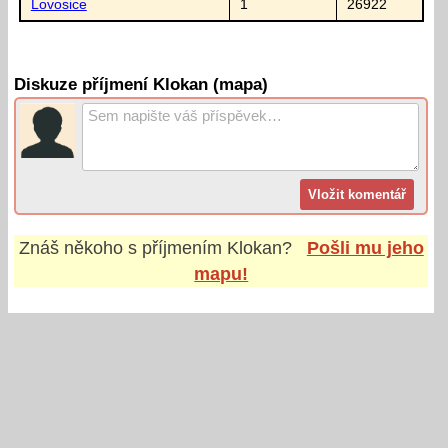
Lovosice
1
26922
Diskuze příjmení Klokan (mapa)
Znáš někoho s příjmením
Klokan
?
Pošli mu jeho
mapu!