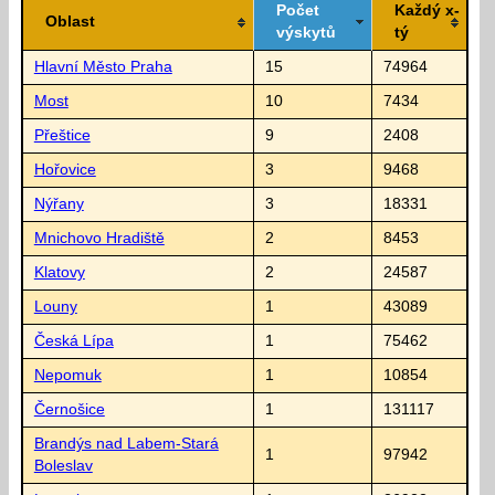
Počet
Každý x-
Oblast
výskytů
tý
Hlavní Město Praha
15
74964
Most
10
7434
Přeštice
9
2408
Hořovice
3
9468
Nýřany
3
18331
Mnichovo Hradiště
2
8453
Klatovy
2
24587
Louny
1
43089
Česká Lípa
1
75462
Nepomuk
1
10854
Černošice
1
131117
Brandýs nad Labem-Stará
1
97942
Boleslav