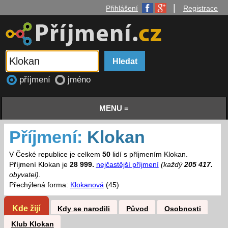
|
Přihlášení
Registrace
příjmení
jméno
MENU ≡
Příjmení:
Klokan
V České republice je celkem
50
lidí s příjmením Klokan.
Příjmení Klokan je
28 999.
nejčastější příjmení
(každý
205 417.
obyvatel)
.
Přechýlená forma:
Klokanová
(45)
Kde žijí
Kdy se narodili
Původ
Osobnosti
Klub Klokan