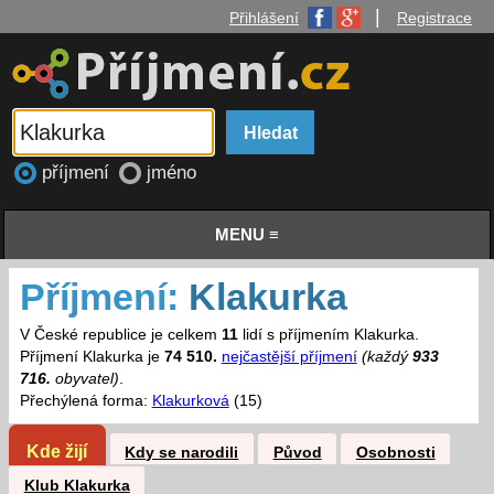
|
Přihlášení
Registrace
příjmení
jméno
MENU ≡
Příjmení:
Klakurka
V České republice je celkem
11
lidí s příjmením Klakurka.
Příjmení Klakurka je
74 510.
nejčastější příjmení
(každý
933
716.
obyvatel)
.
Přechýlená forma:
Klakurková
(15)
Kde žijí
Kdy se narodili
Původ
Osobnosti
Klub Klakurka