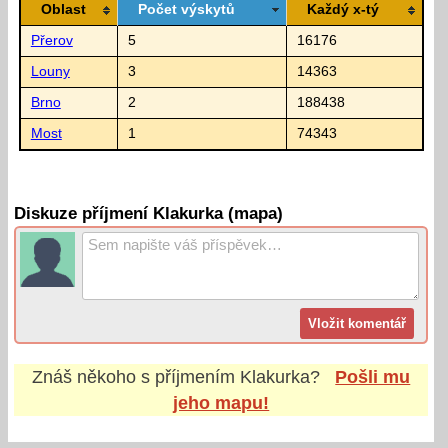
Oblast
Počet výskytů
Každý x-tý
Přerov
5
16176
Louny
3
14363
Brno
2
188438
Most
1
74343
Diskuze příjmení Klakurka (mapa)
Znáš někoho s příjmením
Klakurka
?
Pošli mu
jeho mapu!