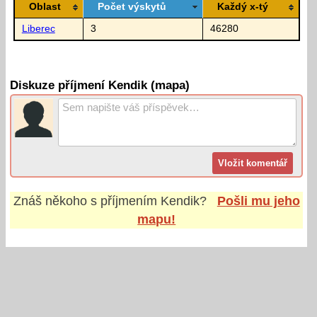
Oblast
Počet výskytů
Každý x-tý
Liberec
3
46280
Diskuze příjmení Kendik (mapa)
Znáš někoho s příjmením
Kendik
?
Pošli mu jeho
mapu!