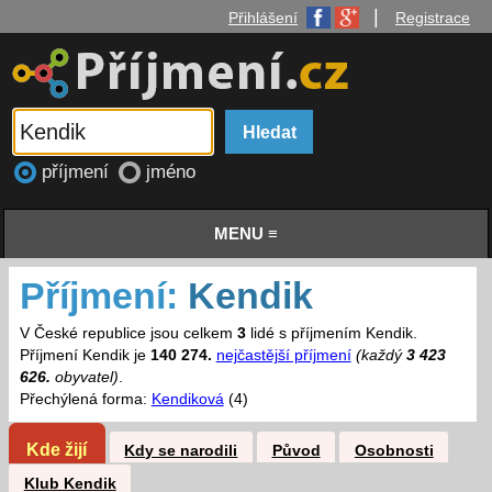
|
Přihlášení
Registrace
příjmení
jméno
MENU ≡
Příjmení:
Kendik
V České republice jsou celkem
3
lidé s příjmením Kendik.
Příjmení Kendik je
140 274.
nejčastější příjmení
(každý
3 423
626.
obyvatel)
.
Přechýlená forma:
Kendiková
(4)
Kde žijí
Kdy se narodili
Původ
Osobnosti
Klub Kendik