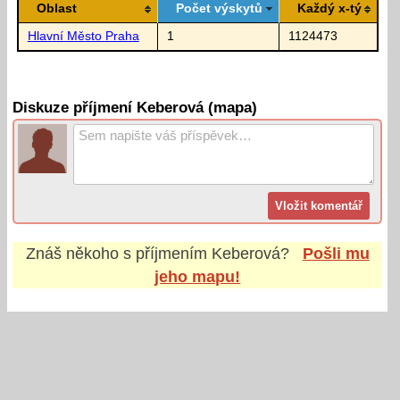
Oblast
Počet výskytů
Každý x-tý
Hlavní Město Praha
1
1124473
Diskuze příjmení Keberová (mapa)
Znáš někoho s příjmením
Keberová
?
Pošli mu
jeho mapu!