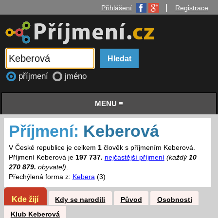
|
Přihlášení
Registrace
příjmení
jméno
MENU ≡
Příjmení:
Keberová
V České republice je celkem
1
člověk s příjmením Keberová.
Příjmení Keberová je
197 737.
nejčastější příjmení
(každý
10
270 879.
obyvatel)
.
Přechýlená forma z:
Kebera
(3)
Kde žijí
Kdy se narodili
Původ
Osobnosti
Klub Keberová