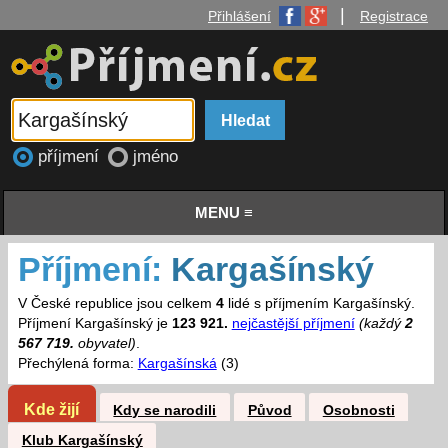
|
Přihlášení
Registrace
příjmení
jméno
MENU ≡
Příjmení:
Kargašínský
V České republice jsou celkem
4
lidé s příjmením Kargašínský.
Příjmení Kargašínský je
123 921.
nejčastější příjmení
(každý
2
567 719.
obyvatel)
.
Přechýlená forma:
Kargašínská
(3)
Kde žijí
Kdy se narodili
Původ
Osobnosti
Klub Kargašínský