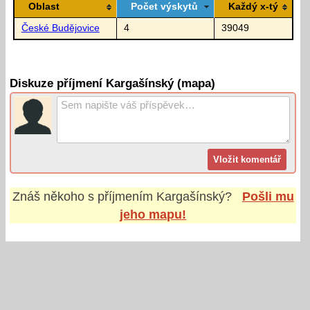
Oblast
Počet výskytů
Každý x-tý
České Budějovice
4
39049
Diskuze příjmení Kargašínský (mapa)
Znáš někoho s příjmením
Kargašínský
?
Pošli mu
jeho mapu!