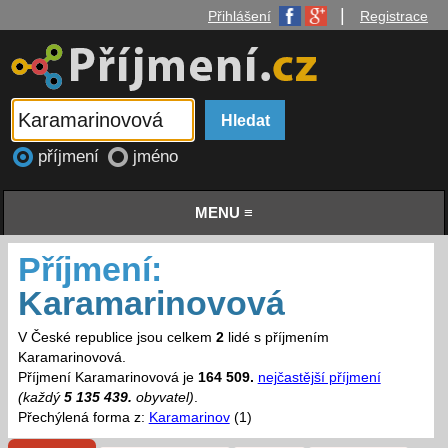
|
Přihlášení
Registrace
příjmení
jméno
MENU ≡
Příjmení:
Karamarinovová
V České republice jsou celkem
2
lidé s příjmením
Karamarinovová.
Příjmení Karamarinovová je
164 509.
nejčastější příjmení
(každý
5 135 439.
obyvatel)
.
Přechýlená forma z:
Karamarinov
(1)