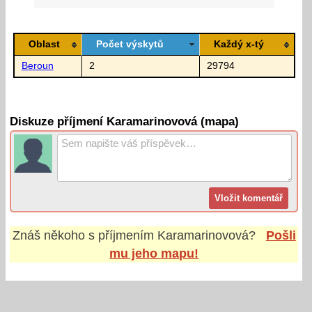
Oblast
Počet výskytů
Každý x-tý
Beroun
2
29794
Diskuze příjmení Karamarinovová (mapa)
Znáš někoho s příjmením
Karamarinovová
?
Pošli
mu jeho mapu!