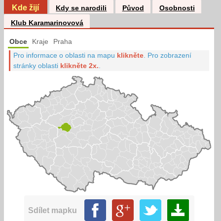
Kde žijí
Kdy se narodili
Původ
Osobnosti
Klub Karamarinovová
Obce
Kraje
Praha
Pro informace o oblasti na mapu
klikněte
.
Pro zobrazení
stránky oblasti
klikněte 2x.
.
Sdílet mapku