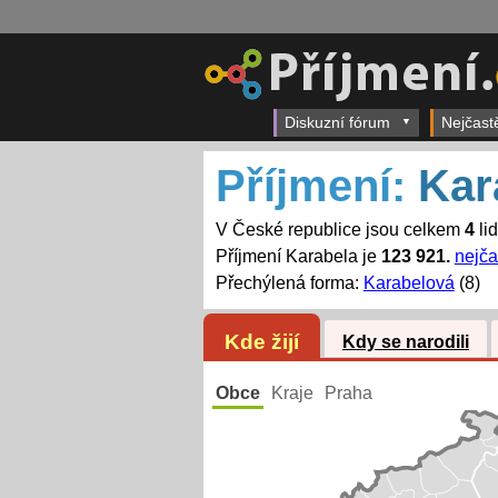
Diskuzní fórum
Nejčast
Příjmení:
Kar
V České republice jsou celkem
4
li
Příjmení Karabela je
123 921.
nejča
Přechýlená forma:
Karabelová
(8)
Kde žijí
Kdy se narodili
Obce
Kraje
Praha