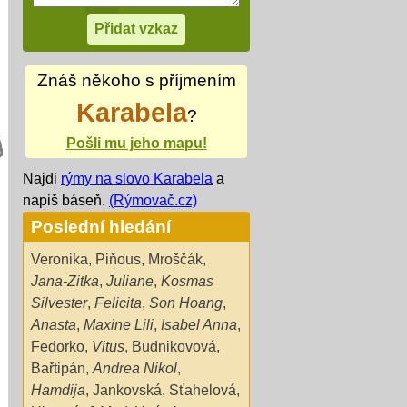
Znáš někoho s příjmením
Karabela
?
Pošli mu jeho mapu!
Najdi
rýmy na slovo Karabela
a
napiš báseň.
(Rýmovač.cz)
Poslední hledání
Veronika
,
Piňous
,
Mroščák
,
Jana-Zitka
,
Juliane
,
Kosmas
Silvester
,
Felicita
,
Son Hoang
,
Anasta
,
Maxine Lili
,
Isabel Anna
,
Fedorko
,
Vitus
,
Budnikovová
,
Bařtipán
,
Andrea Nikol
,
Hamdija
,
Jankovská
,
Sťahelová
,