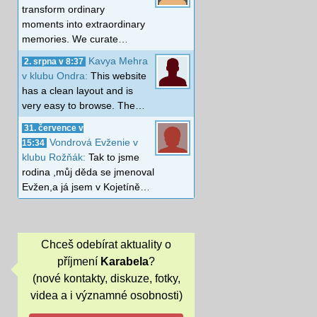
transform ordinary
moments into extraordinary
memories. We curate…
Kavya Mehra
2. srpna v 8:37
v klubu Ondra:
This website
has a clean layout and is
very easy to browse. The…
31. července v
Vondrová Evženie v
15:34
klubu Rožňák:
Tak to jsme
rodina ,můj děda se jmenoval
Evžen,a já jsem v Kojetíně…
Chceš odebírat aktuality o
příjmení
Karabela
?
(nové kontakty, diskuze, fotky,
videa a i významné osobnosti)