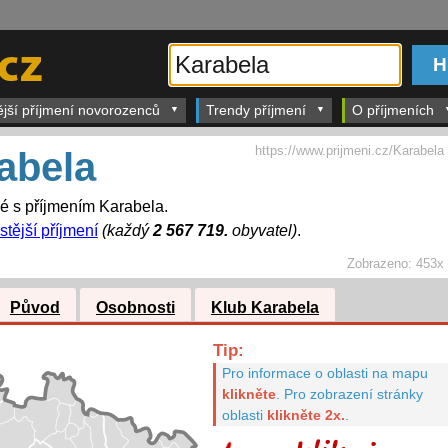
ější příjmení novorozenců
Trendy příjmení
O příjmeních
https://www.prijmeni.cz/Karabela
abela
dé s příjmením Karabela.
stější příjmení
(každý
2 567 719.
obyvatel)
.
Zobrazeno:
453x
Původ
Osobnosti
Klub Karabela
Tip:
Pro informace o oblasti na mapu
klikněte
.
Pro zobrazení stránky
oblasti
klikněte 2x.
.