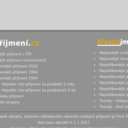
Nejčastější mu
ější příjmení v ČR
Nejčastější že
ější příjmení novorozenců
Nejoblíbenější
benější příjmení 2016
Nejoblíbenější
benější příjmení 1960
Nejoblíbenější
benější příjmení 1940
Nejoblíbenější
- Největší růst příjmení za poslední 2 roky
Nejoblíbenější
 Největší růst příjmení za posledních 5 let
Nejoblíbenější
ikala příjmení
Trendy - chlape
ké skupiny
Trendy - dívčí 
elé obsahu. Autorem výkladového slovníku českých příjmení je Prof. 
data jsou aktuální k 1.1.2017.