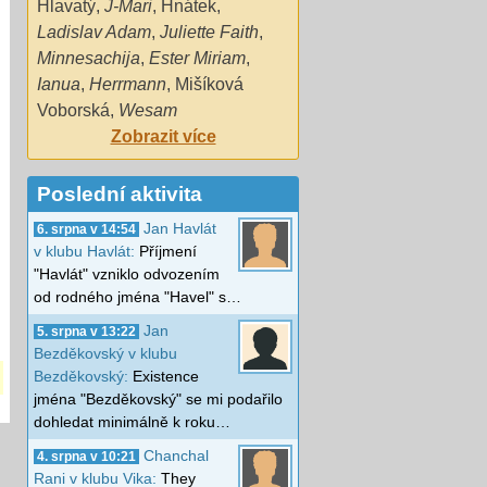
Hlavatý
,
J-Mari
,
Hnátek
,
Ladislav Adam
,
Juliette Faith
,
Minnesachija
,
Ester Miriam
,
Ianua
,
Herrmann
,
Mišíková
Voborská
,
Wesam
Zobrazit více
Poslední aktivita
Jan Havlát
6. srpna v 14:54
v klubu Havlát:
Příjmení
"Havlát" vzniklo odvozením
od rodného jména "Havel" s…
Jan
5. srpna v 13:22
Bezděkovský v klubu
Bezděkovský:
Existence
jména "Bezděkovský" se mi podařilo
dohledat minimálně k roku…
Chanchal
4. srpna v 10:21
Rani v klubu Vika:
They