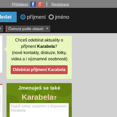
|
Přihlášení
Registrace
příjmení
jméno
Četnost podle oblastí
Chceš odebírat aktuality o
příjmení
Karabela
?
(nové kontakty, diskuze, fotky,
videa a i významné osobnosti)
Jmenuješ se také
Karabela
?