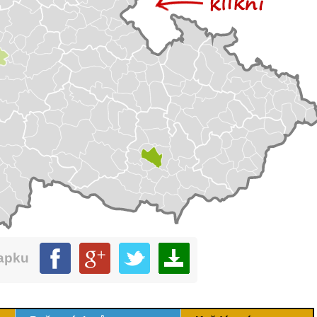
mapku