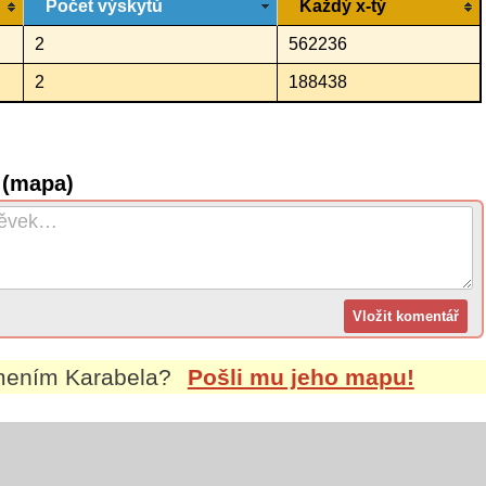
Počet výskytů
Každý x-tý
2
562236
2
188438
 (mapa)
jmením
Karabela
?
Pošli mu jeho mapu!