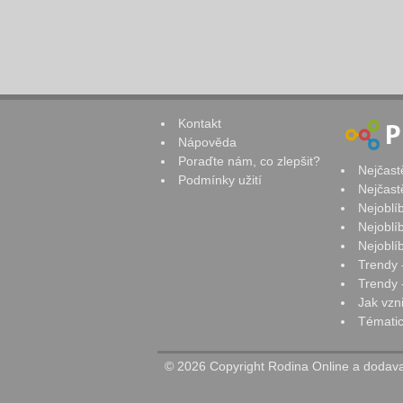
Kontakt
Nápověda
Poraďte nám, co zlepšit?
Nejčast
Podmínky užití
Nejčast
Nejoblí
Nejoblí
Nejoblí
Trendy 
Trendy -
Jak vzn
Tématic
© 2026 Copyright Rodina Online a dodavat