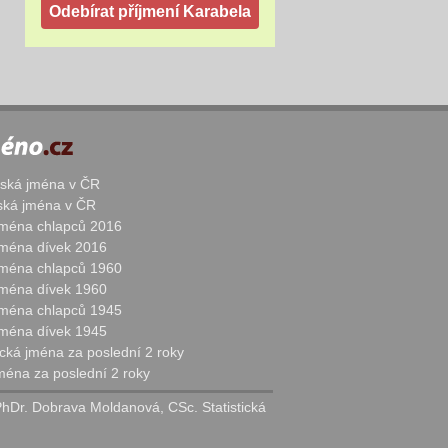
žská jména v ČR
nská jména v ČR
 jména chlapců 2016
 jména dívek 2016
 jména chlapců 1960
 jména dívek 1960
 jména chlapců 1945
 jména dívek 1945
cká jména za poslední 2 roky
jména za poslední 2 roky
PhDr. Dobrava Moldanová, CSc. Statistická