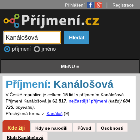
|
Přihlášení
Registrace
příjmení
jméno
MENU ≡
Příjmení:
Kanálošová
V České republice je celkem
15
lidí s příjmením Kanálošová.
Příjmení Kanálošová je
62 517.
nejčastější příjmení
(každý
684
725.
obyvatel)
.
Přechýlená forma z:
Kanáloš
(9)
Kde žijí
Kdy se narodili
Původ
Osobnosti
Klub Kanálošová