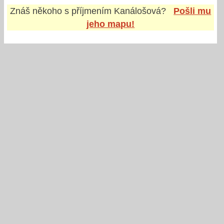
Znáš někoho s příjmením
Kanálošová
?
Pošli mu
jeho mapu!