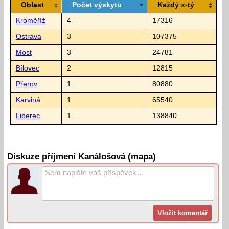
Oblast
Počet výskytů
Každý x-tý
Kroměříž
4
17316
Ostrava
3
107375
Most
3
24781
Bílovec
2
12815
Přerov
1
80880
Karviná
1
65540
Liberec
1
138840
Diskuze příjmení Kanálošová (mapa)