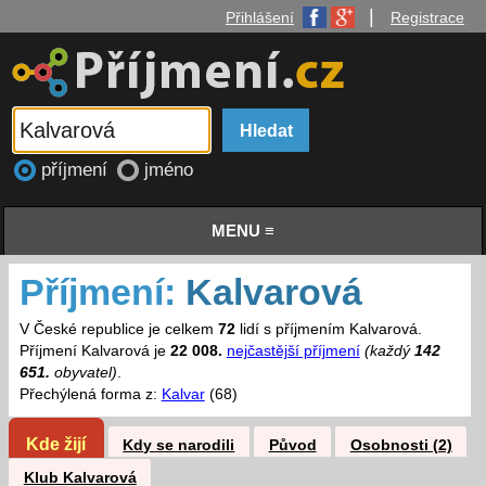
|
Přihlášení
Registrace
příjmení
jméno
MENU ≡
Příjmení:
Kalvarová
V České republice je celkem
72
lidí s příjmením Kalvarová.
Příjmení Kalvarová je
22 008.
nejčastější příjmení
(každý
142
651.
obyvatel)
.
Přechýlená forma z:
Kalvar
(68)
Kde žijí
Kdy se narodili
Původ
Osobnosti (2)
Klub Kalvarová