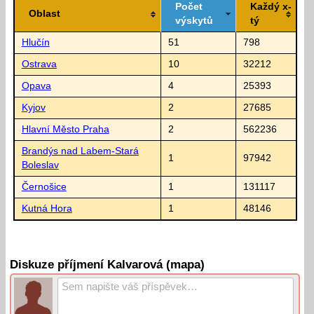
Počet
Každý x-
Oblast
výskytů
tý
Hlučín
51
798
Ostrava
10
32212
Opava
4
25393
Kyjov
2
27685
Hlavní Město Praha
2
562236
Brandýs nad Labem-Stará
1
97942
Boleslav
Černošice
1
131117
Kutná Hora
1
48146
Diskuze příjmení Kalvarová (mapa)