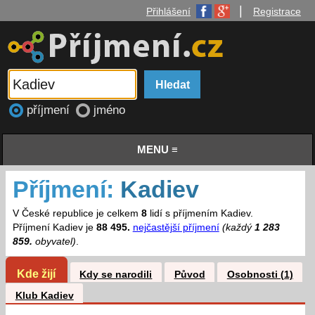
|
Přihlášení
Registrace
příjmení
jméno
MENU ≡
Příjmení:
Kadiev
V České republice je celkem
8
lidí s příjmením Kadiev.
Příjmení Kadiev je
88 495.
nejčastější příjmení
(každý
1 283
859.
obyvatel)
.
Kde žijí
Kdy se narodili
Původ
Osobnosti (1)
Klub Kadiev