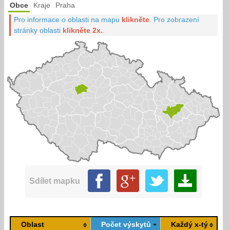
Obce
Kraje
Praha
Pro informace o oblasti na mapu
klikněte
.
Pro zobrazení
stránky oblasti
klikněte 2x.
.
Sdílet mapku
Oblast
Počet výskytů
Každý x-tý