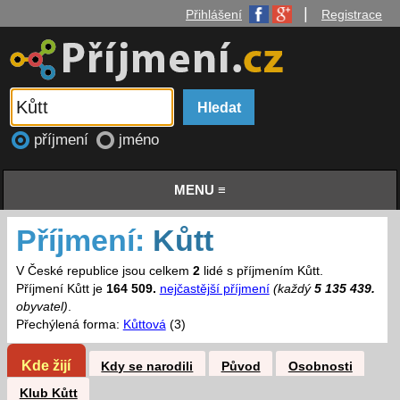
|
Přihlášení
Registrace
příjmení
jméno
MENU ≡
Příjmení:
Kůtt
V České republice jsou celkem
2
lidé s příjmením Kůtt.
Příjmení Kůtt je
164 509.
nejčastější příjmení
(každý
5 135 439.
obyvatel)
.
Přechýlená forma:
Kůttová
(3)
Kde žijí
Kdy se narodili
Původ
Osobnosti
Klub Kůtt