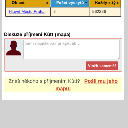
Oblast
Počet výskytů
Každý x-tý
Hlavní Město Praha
2
562236
Diskuze příjmení Kůtt (mapa)
Znáš někoho s příjmením
Kůtt
?
Pošli mu jeho
mapu!