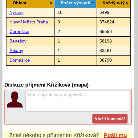
Oblast
Počet výskytů
Každý x-tý
Nýřany
10
5499
Hlavní Město Praha
3
374824
Černošice
2
65558
Benešov
1
58198
Říčany
1
63461
Domažlice
1
38790
Diskuze příjmení Křižíková (mapa)
Znáš někoho s příjmením
Křižíková
?
Pošli mu