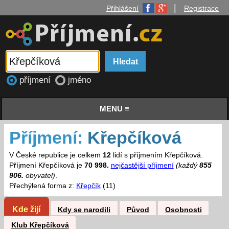
|
Přihlášení
Registrace
příjmení
jméno
MENU ≡
Příjmení:
Křepčíková
V České republice je celkem
12
lidí s příjmením Křepčíková.
Příjmení Křepčíková je
70 998.
nejčastější příjmení
(každý
855
906.
obyvatel)
.
Přechýlená forma z:
Křepčík
(11)
Kde žijí
Kdy se narodili
Původ
Osobnosti
Klub Křepčíková