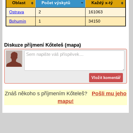
Oblast
Počet výskytů
Každý x-tý
Ostrava
2
161063
Bohumín
1
34150
Diskuze příjmení Kőteleš (mapa)
Znáš někoho s příjmením
Kőteleš
?
Pošli mu jeho
mapu!