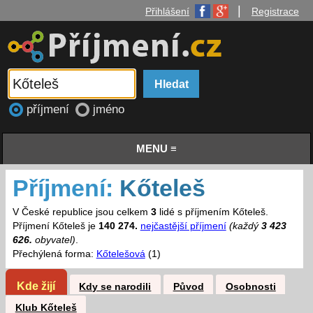
|
Přihlášení
Registrace
příjmení
jméno
MENU ≡
Příjmení:
Kőteleš
V České republice jsou celkem
3
lidé s příjmením Kőteleš.
Příjmení Kőteleš je
140 274.
nejčastější příjmení
(každý
3 423
626.
obyvatel)
.
Přechýlená forma:
Kőtelešová
(1)
Kde žijí
Kdy se narodili
Původ
Osobnosti
Klub Kőteleš