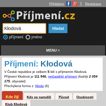
|
Přihlášení
Registrace
příjmení
jméno
MENU ≡
Příjmení:
Kłodová
V České republice je celkem
5
lidí s příjmením Kłodová.
Příjmení Kłodová je
111 946.
nejčastější příjmení
(každý
2 054
175.
obyvatel)
.
Přechýlená forma z:
Kłoda
(6)
Kde žijí
Kdy se narodili
Původ
Osobnosti
Klub Kłodová