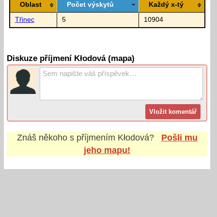
Oblast
Počet výskytů
Každý x-tý
Třinec
5
10904
Diskuze příjmení Kłodová (mapa)
Znáš někoho s příjmením
Kłodová
?
Pošli mu
jeho mapu!