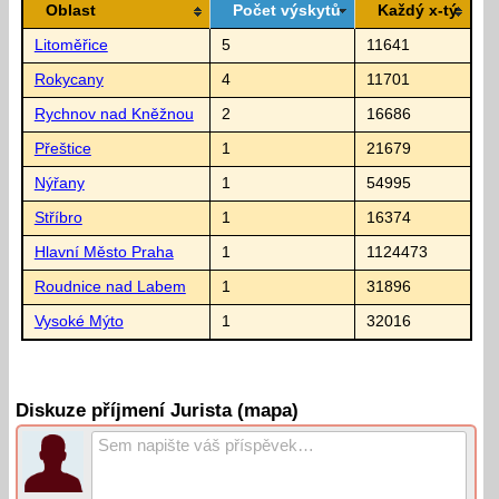
Oblast
Počet výskytů
Každý x-tý
Litoměřice
5
11641
Rokycany
4
11701
Rychnov nad Kněžnou
2
16686
Přeštice
1
21679
Nýřany
1
54995
Stříbro
1
16374
Hlavní Město Praha
1
1124473
Roudnice nad Labem
1
31896
Vysoké Mýto
1
32016
Diskuze příjmení Jurista (mapa)