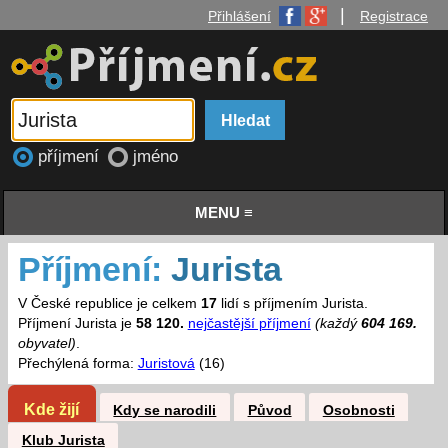
|
Přihlášení
Registrace
příjmení
jméno
MENU ≡
Příjmení:
Jurista
V České republice je celkem
17
lidí s příjmením Jurista.
Příjmení Jurista je
58 120.
nejčastější příjmení
(každý
604 169.
obyvatel)
.
Přechýlená forma:
Juristová
(16)
Kde žijí
Kdy se narodili
Původ
Osobnosti
Klub Jurista