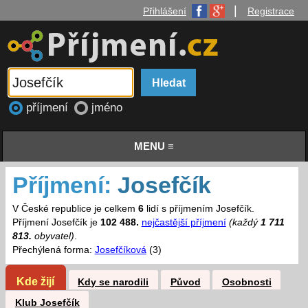
|
Přihlášení
Registrace
příjmení
jméno
MENU ≡
Příjmení:
Josefčík
V České republice je celkem
6
lidí s příjmením Josefčík.
Příjmení Josefčík je
102 488.
nejčastější příjmení
(každý
1 711
813.
obyvatel)
.
Přechýlená forma:
Josefčíková
(3)
Kde žijí
Kdy se narodili
Původ
Osobnosti
Klub Josefčík