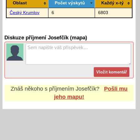
Oblast
Počet výskytů
Každý x-tý
Český Krumlov
6
6803
Diskuze příjmení Josefčík (mapa)
Znáš někoho s příjmením
Josefčík
?
Pošli mu
jeho mapu!