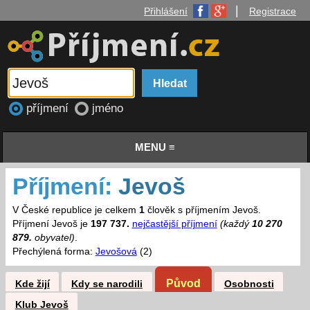
|
Přihlášení
Registrace
příjmení
jméno
MENU ≡
Příjmení:
Jevoš
V České republice je celkem
1
člověk s příjmením Jevoš.
Příjmení Jevoš je
197 737.
nejčastější příjmení
(každý
10 270
879.
obyvatel)
.
Přechýlená forma:
Jevošová
(2)
Původ
Kde žijí
Kdy se narodili
Osobnosti
Klub Jevoš