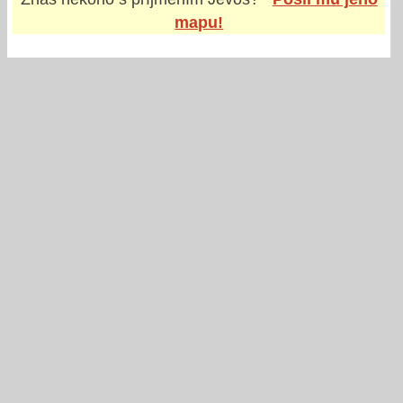
mapu!