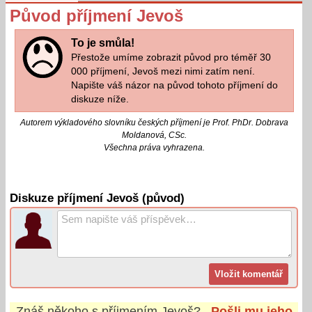
Původ příjmení Jevoš
To je smůla!
Přestože umíme zobrazit původ pro téměř 30
000 příjmení, Jevoš mezi nimi zatím není.
Napište váš názor na původ tohoto příjmení do
diskuze níže.
Autorem výkladového slovníku českých příjmení je Prof. PhDr. Dobrava
Moldanová, CSc.
Všechna práva vyhrazena.
Diskuze příjmení Jevoš (původ)
Znáš někoho s příjmením
Jevoš
?
Pošli mu jeho