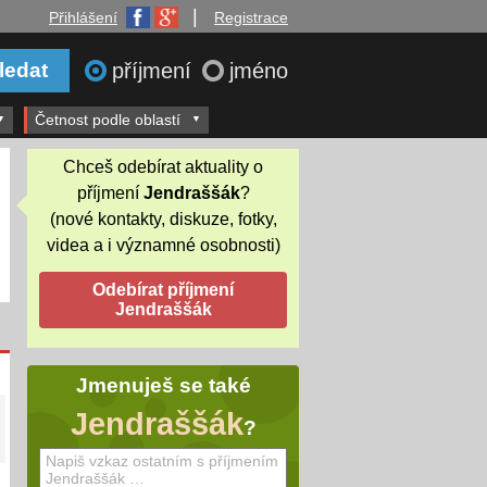
|
Přihlášení
Registrace
příjmení
jméno
Četnost podle oblastí
Chceš odebírat aktuality o
příjmení
Jendraššák
?
(nové kontakty, diskuze, fotky,
videa a i významné osobnosti)
Jmenuješ se také
Jendraššák
?