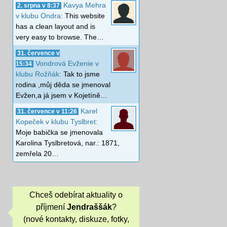
Kavya Mehra
2. srpna v 8:37
v klubu Ondra:
This website
has a clean layout and is
very easy to browse. The…
31. července v
Vondrová Evženie v
15:34
klubu Rožňák:
Tak to jsme
rodina ,můj děda se jmenoval
Evžen,a já jsem v Kojetíně…
Karel
31. července v 11:26
Kopeček v klubu Tyslbret:
Moje babička se jmenovala
Karolina Tyslbretová, nar.: 1871,
zemřela 20…
Chceš odebírat aktuality o
příjmení
Jendraššák
?
(nové kontakty, diskuze, fotky,