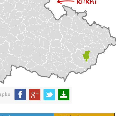
mapku