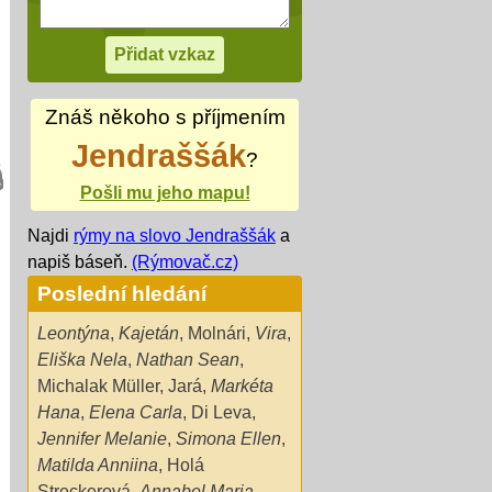
Znáš někoho s příjmením
Jendraššák
?
Pošli mu jeho mapu!
Najdi
rýmy na slovo Jendraššák
a
napiš báseň.
(Rýmovač.cz)
Poslední hledání
Leontýna
,
Kajetán
,
Molnári
,
Vira
,
Eliška Nela
,
Nathan Sean
,
Michalak Müller
,
Jará
,
Markéta
Hana
,
Elena Carla
,
Di Leva
,
Jennifer Melanie
,
Simona Ellen
,
Matilda Anniina
,
Holá
Streckerová
,
Annabel Maria
,