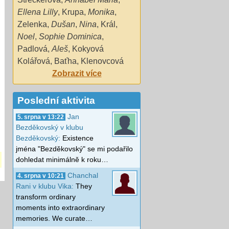
Ellena Lilly
,
Krupa
,
Monika
,
Zelenka
,
Dušan
,
Nina
,
Král
,
Noel
,
Sophie Dominica
,
Padlová
,
Aleš
,
Kokyová
Kolářová
,
Baťha
,
Klenovcová
Zobrazit více
Poslední aktivita
Jan
5. srpna v 13:22
Bezděkovský v klubu
Bezděkovský:
Existence
jména "Bezděkovský" se mi podařilo
dohledat minimálně k roku…
Chanchal
4. srpna v 10:21
Rani v klubu Vika:
They
transform ordinary
moments into extraordinary
memories. We curate…