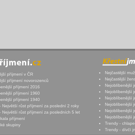
Nejčastější mu
ější příjmení v ČR
Nejčastější že
ější příjmení novorozenců
Nejoblíbenější
benější příjmení 2016
Nejoblíbenější
benější příjmení 1960
Nejoblíbenější
benější příjmení 1940
Nejoblíbenější
- Největší růst příjmení za poslední 2 roky
Nejoblíbenější
 Největší růst příjmení za posledních 5 let
Nejoblíbenější
ikala příjmení
Trendy - chlape
ké skupiny
Trendy - dívčí 