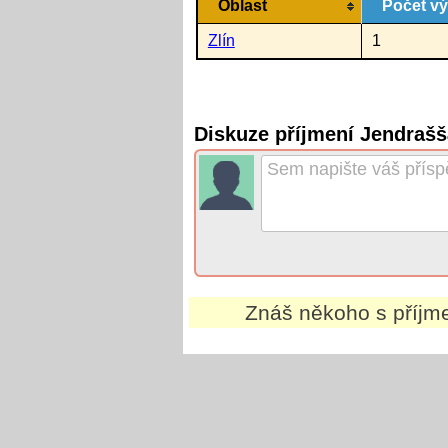
Oblast
Počet v
Zlín
1
Diskuze příjmení Jendraš
Znáš někoho s příj