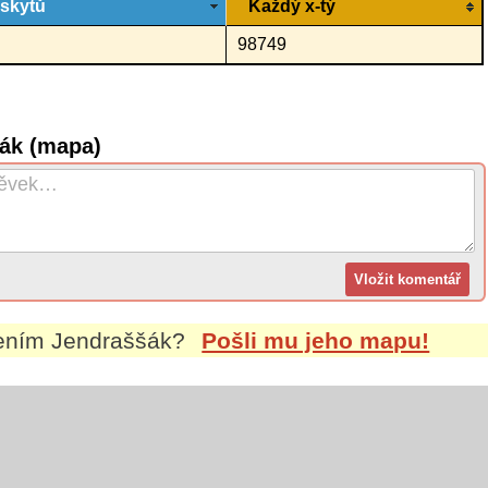
ýskytů
Každý x-tý
98749
šák (mapa)
mením
Jendraššák
?
Pošli mu jeho mapu!