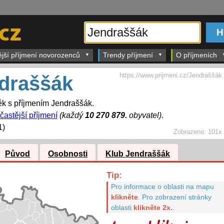
ější příjmení novorozenců
Trendy příjmení
O příjmeních
https://www.prijmeni.cz/Jendraššák
draššák
k s příjmením Jendraššák.
častější příjmení
(každý
10 270 879.
obyvatel)
.
1)
Zobrazeno:
101x
Původ
Osobnosti
Klub Jendraššák
Tip:
Pro informace o oblasti na mapu
klikněte
.
Pro zobrazení stránky
oblasti
klikněte 2x.
.