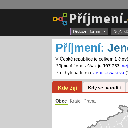
Diskuzní fórum
Nejčast
Příjmení:
Jen
V České republice je celkem
1
člově
Příjmení Jendraššák je
197 737.
nej
Přechýlená forma:
Jendraššáková
(
Kde žijí
Kdy se narodili
Obce
Kraje
Praha