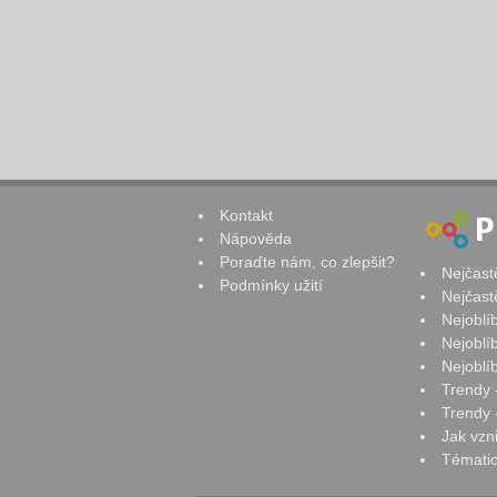
Kontakt
Nápověda
Poraďte nám, co zlepšit?
Nejčast
Podmínky užití
Nejčast
Nejoblí
Nejoblí
Nejoblí
Trendy 
Trendy -
Jak vzn
Tématic