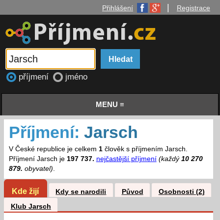
|
Přihlášení
Registrace
příjmení
jméno
MENU ≡
Příjmení:
Jarsch
V České republice je celkem
1
člověk s příjmením Jarsch.
Příjmení Jarsch je
197 737.
nejčastější příjmení
(každý
10 270
879.
obyvatel)
.
Kde žijí
Kdy se narodili
Původ
Osobnosti (2)
Klub Jarsch