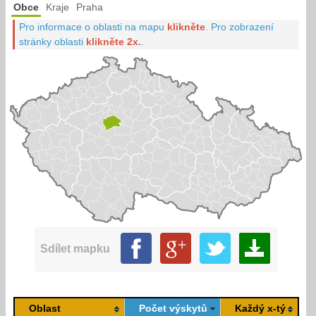
Obce
Kraje
Praha
Pro informace o oblasti na mapu
klikněte
.
Pro zobrazení
stránky oblasti
klikněte 2x.
.
Sdílet mapku
Oblast
Počet výskytů
Každý x-tý