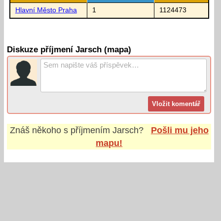
Hlavní Město Praha
1
1124473
Diskuze příjmení Jarsch (mapa)
Znáš někoho s příjmením
Jarsch
?
Pošli mu jeho
mapu!