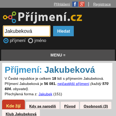
|
Přihlášení
Registrace
příjmení
jméno
MENU ≡
Příjmení:
Jakubeková
V České republice je celkem
18
lidí s příjmením Jakubeková.
Příjmení Jakubeková je
56 081.
nejčastější příjmení
(každý
570
604.
obyvatel)
.
Přechýlená forma z:
Jakubek
(151)
Kde žijí
Kdy se narodili
Původ
Osobnosti (3)
Klub Jakubeková