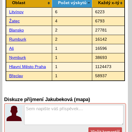
Oblast
Počet výskytů
Každý x-tý
Litvínov
6
6223
Žatec
4
6793
Blansko
2
27781
Rumburk
2
16142
Aš
1
16596
Nymburk
1
38693
Hlavní Město Praha
1
1124473
Břeclav
1
58937
Diskuze příjmení Jakubeková (mapa)