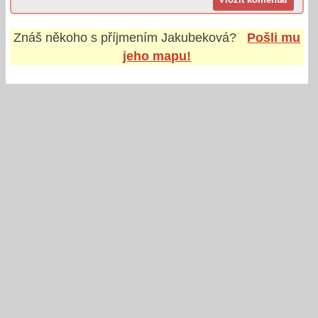
Znáš někoho s příjmením
Jakubeková
?
Pošli mu
jeho mapu!