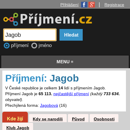
|
Přihlášení
Registrace
příjmení
jméno
MENU ≡
Příjmení:
Jagob
V České republice je celkem
14
lidí s příjmením Jagob.
Příjmení Jagob je
65 113.
nejčastější příjmení
(každý
733 634.
obyvatel)
.
Přechýlená forma:
Jagobová
(16)
Kde žijí
Kdy se narodili
Původ
Osobnosti
Klub Jagob