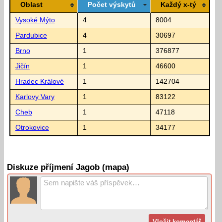
Oblast
Počet výskytů
Každý x-tý
Vysoké Mýto
4
8004
Pardubice
4
30697
Brno
1
376877
Jičín
1
46600
Hradec Králové
1
142704
Karlovy Vary
1
83122
Cheb
1
47118
Otrokovice
1
34177
Diskuze příjmení Jagob (mapa)