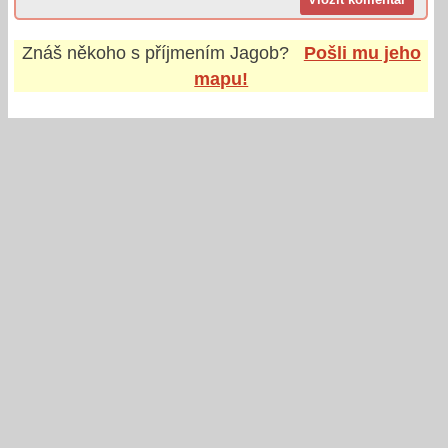
Znáš někoho s příjmením
Jagob
?
Pošli mu jeho
mapu!